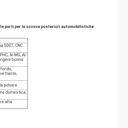
le parti per le scosse posteriori automobilistiche
ina 500T, CNC
HC, Al-MG, Al-
giungere buona
ofondo,
ivettante,
la polvere
ione domestica,
re alta