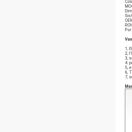
Colo
MOQ
Dim
Sis
OEM
ROH
Por
Van
1, 
2, 
3, s
4. 
5, 
6, 
7, 
Man