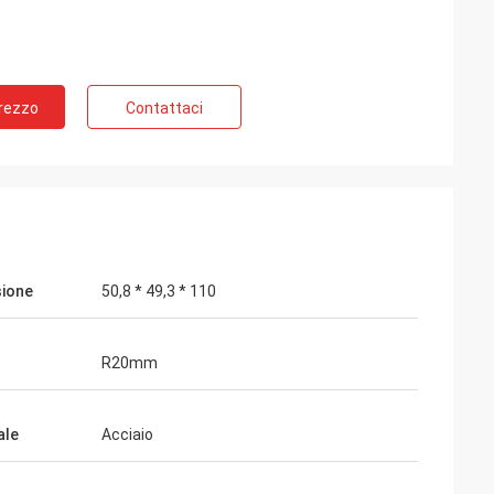
Prezzo
Contattaci
nda per molto
a nostra
ione
50,8 * 49,3 * 110
qualità!
R20mm
ale
Acciaio