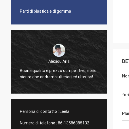
Parti di plastica e di gomma
DE
Alexiou Aris
Lavori 
Buona qualità e prezzo competitivo, sono
gradis
Nom
sicuro che andremo ulteriori ed ulteriori!
simpat
fori
Persona di contatto :
Leela
Pla
Numero di telefono :
86-13586885132