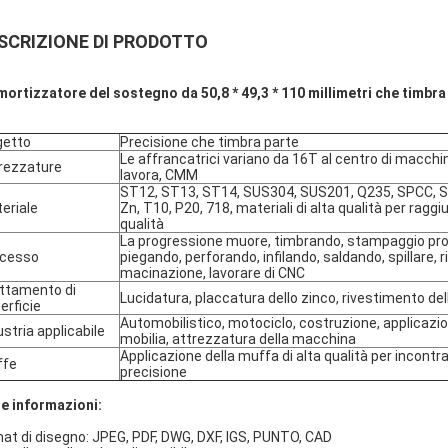
SCRIZIONE DI PRODOTTO
ortizzatore del sostegno da 50,8 * 49,3 * 110 millimetri che timbra 
getto
Precisione che timbra parte
Le affrancatrici variano da 16T al centro di macch
rezzature
lavora, CMM
ST12, ST13, ST14, SUS304, SUS201, Q235, SPCC, SP
eriale
Zn, T10, P20, 718, materiali di alta qualità per rag
qualità
La progressione muore, timbrando, stampaggio pr
ocesso
piegando, perforando, infilando, saldando, spillare, r
macinazione, lavorare di CNC
ttamento di
Lucidatura, placcatura dello zinco, rivestimento del
erficie
Automobilistico, motociclo, costruzione, applicaz
ustria applicabile
mobilia, attrezzatura della macchina
Applicazione della muffa di alta qualità per incontra
ffe
precisione
re informazioni:
at di disegno: JPEG, PDF, DWG, DXF, IGS, PUNTO, CAD