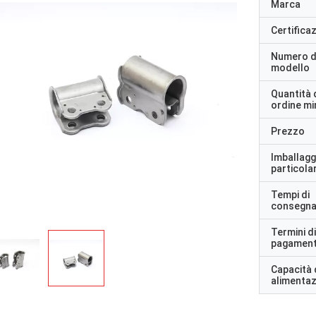
Marca
Certifica
Numero d
modello
Quantità 
ordine m
Prezzo
Imballagg
particolar
Tempi di
consegn
Termini di
pagamen
Capacità 
alimenta