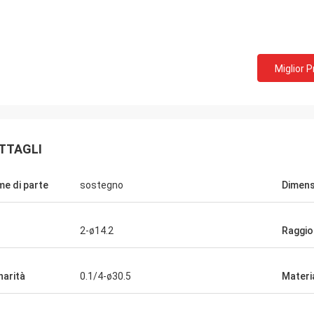
Miglior 
Brian
Mike
TTAGLI
insieme il molto tempo, noi
Facciamo l'affare a vice
cono gli amici, la cooperazione
tempo e continueremo l
e di parte
sostegno
Dimens
ica e molto piacevole!
cooperazione. Partner di 
2-ø14.2
Raggio
narità
0.1/4-ø30.5
Materi