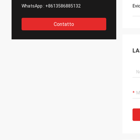
WhatsApp :
+8613586885132
Evi
Contatto
LA