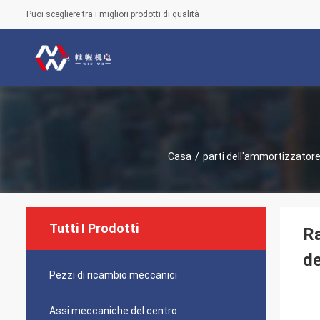
Puoi scegliere tra i migliori prodotti di qualità
Casa
/
parti dell'ammortizzator
Tutti I Prodotti
Ra
de
Pezzi di ricambio meccanici
Assi meccaniche del centro