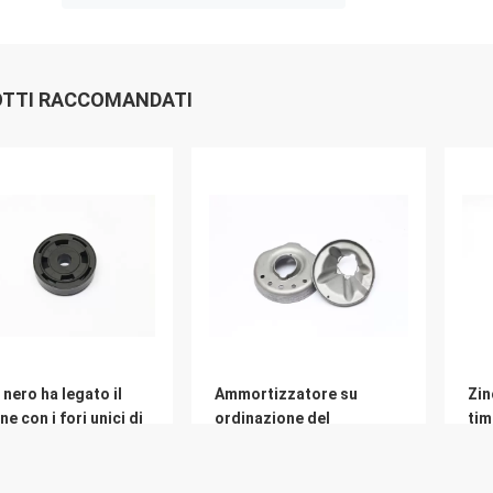
TTI RACCOMANDATI
nero ha legato il
Ammortizzatore su
Zin
ne con i fori unici di
ordinazione del
tim
to basso
montaggio del puntone
SA
dell'ammortizzatore che
del
allunga le parti di