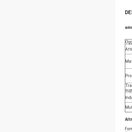
DE
amm
Og
Att
Mat
Pr
Tra
sup
Ind
Mu
Alt
Fom