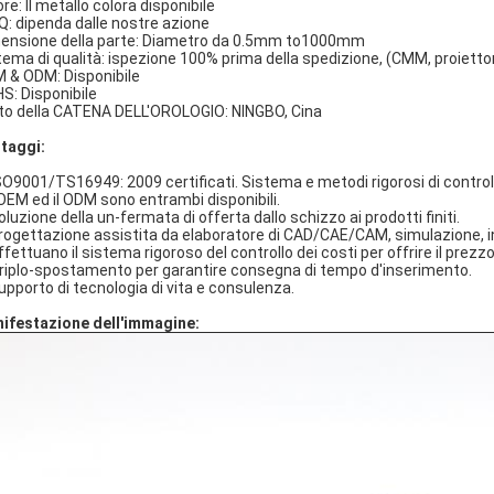
re: Il metallo colora disponibile
: dipenda dalle nostre azione
ensione della parte: Diametro da 0.5mm to1000mm
tema di qualità: ispezione 100% prima della spedizione, (CMM, proiettore
 & ODM: Disponibile
S: Disponibile
to della CATENA DELL'OROLOGIO: NINGBO, Cina
taggi:
ISO9001/TS16949: 2009 certificati. Sistema e metodi rigorosi di controll
l'OEM ed il ODM sono entrambi disponibili.
oluzione della un-fermata di offerta dallo schizzo ai prodotti finiti.
progettazione assistita da elaboratore di CAD/CAE/CAM, simulazione, 
effettuano il sistema rigoroso del controllo dei costi per offrire il prez
Triplo-spostamento per garantire consegna di tempo d'inserimento.
supporto di tecnologia di vita e consulenza.
ifestazione dell'immagine: