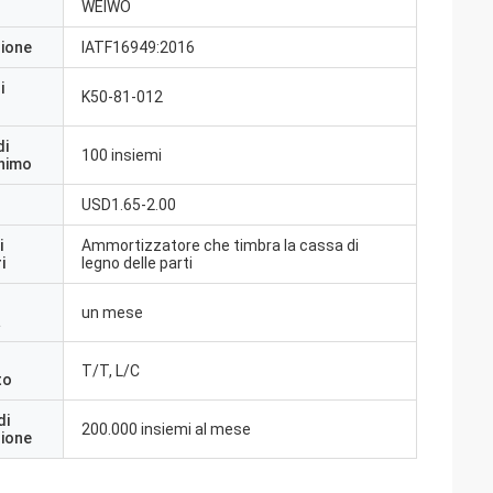
WEIWO
zione
IATF16949:2016
i
K50-81-012
di
100 insiemi
inimo
USD1.65-2.00
i
Ammortizzatore che timbra la cassa di
i
legno delle parti
un mese
a
T/T, L/C
to
di
200.000 insiemi al mese
zione