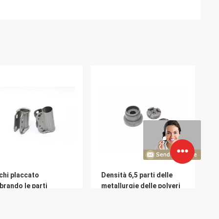
chi placcato
Densità 6,5 parti delle
brando le parti
metallurgie delle polveri
E1010 ASTM
che allineano con
l'ammortizzatore
l'Assemblea di DU
bushing Guider