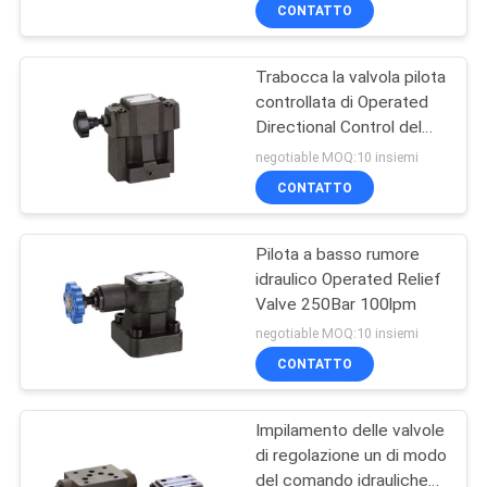
45L/Min
CONTROLLO
CONTATTO
DI
Trabocca la valvola pilota
QUALITÀ
controllata di Operated
Directional Control del
Componenti del
CONTATTICI
solenoide idraulico delle
negotiable MOQ:10 insiemi
motore diesel
valvole di regolazione
CONTATTO
RICHIEDA
Pilota a basso rumore
UNA
idraulico Operated Relief
CITAZIONE
Valve 250Bar 100lpm
negotiable MOQ:10 insiemi
Strumenti ed
CONTATTO
attrezzature di
Impilamento delle valvole
agricoltura
di regolazione un di modo
del comando idrauliche