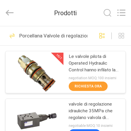
di
ricambio
meccanici
Prodotti
fornitore.
Copyright
©
2021
-
CASA
2022
mechanical-
Porcellana Valvole di regolazione idrauliche
spares.com.
Pezzi di ricambio
All
Rights
PRODOTTI
Reserved.
meccanici
HOT
Le valvole pilota di
Operated Hydraulic
CIRCA
Control hanno infilato la
NOI
valvola di equilibratura
negotiation MOQ:100 insiemi
idraulica della cartuccia
RICHIESTA ORA
GIRO
Assi meccaniche del
valvole di regolazione
DELLA
idrauliche 35MPa che
FABBRICA
centro
regolano valvola di
riduzione della pressione
negotiable MOQ:10 insiemi