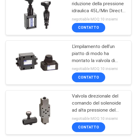
riduzione della pressione
idraulica 45L/Min Direct
Relief Valve
negotiable MOQ:10 insiemi
Valvole di
CONTATTO
regolazione
L'impilamento dell'un
idrauliche
piatto di modo ha
montato la valvola di
globo idraulica del
negotiable MOQ:10 insiemi
comando 126L/Min
CONTATTO
Elemento di
Valvola direzionale del
comando del solenoide
sigillamento
ad alta pressione del
controllo per i trattori
negotiable MOQ:10 insiemi
CONTATTO