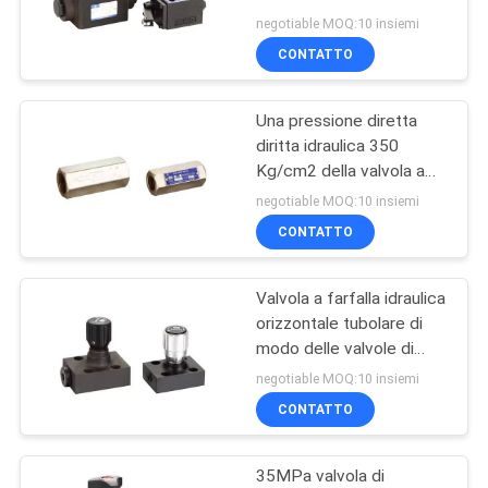
della valvola di ritenuta
negotiable MOQ:10 insiemi
126L/Min
CONTATTO
Motore di
Una pressione diretta
diritta idraulica 350
azionamento
Kg/cm2 della valvola a
farfalla di modo
idraulico
negotiable MOQ:10 insiemi
CONTATTO
Valvola a farfalla idraulica
orizzontale tubolare di
parti
modo delle valvole di
regolazione del solenoide
negotiable MOQ:10 insiemi
dell'ammortizzatore
10MPa NBR uno
CONTATTO
35MPa valvola di