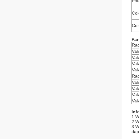
Pot
Col
Cer
Par
Rac
Val
Val
Val
Val
Rac
Val
Val
Val
Val
Inf
1.W
2.W
3.W
dap