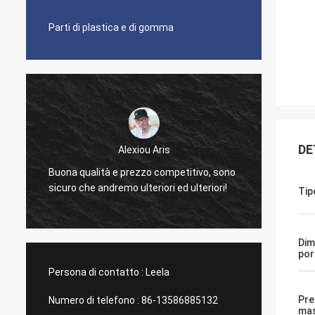
Parti di plastica e di gomma
DE
Alexiou Aris
Lavori 
Buona qualità e prezzo competitivo, sono
gradis
sicuro che andremo ulteriori ed ulteriori!
Tip
simpat
Dim
por
Persona di contatto :
Leela
Pre
Numero di telefono :
86-13586885132
ma