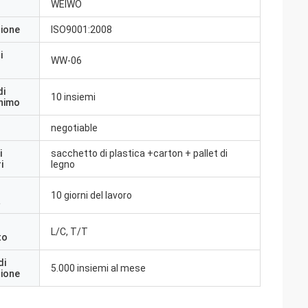
WEIWO
zione
ISO9001:2008
i
WW-06
di
10 insiemi
inimo
negotiable
i
sacchetto di plastica +carton + pallet di
i
legno
10 giorni del lavoro
a
L/C, T/T
to
di
5.000 insiemi al mese
zione