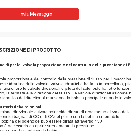
Invia Messaggio
SCRIZIONE DI PRODOTTO
e di parte: valvola proporzionale del controllo della pressione di fl
ola proporzionale del controllo della pressione di flusso per il macchinari
erie idraulica della valvola, valvole idrauliche ha fatto in porcellana, pi
to funzionare le valvole direzionali è pilota del solenoide ha fatto funzi
izio, la fermata e la direzione del flusso.
Le valvole direzionali azionate
o
idraulico del directionof muovendo la bobina principale quando la valv
atteristiche principali:
ersione direzionale attivata solenoide diretto di rendimento elevato della
olenoidi bagnati di CC o di CA del perno con la bobina smontabile
a bobina del solenoide può essere girata attraverso ° 90
on è necessario da aprire strettamente la pressione
era quando cambiano la bobina