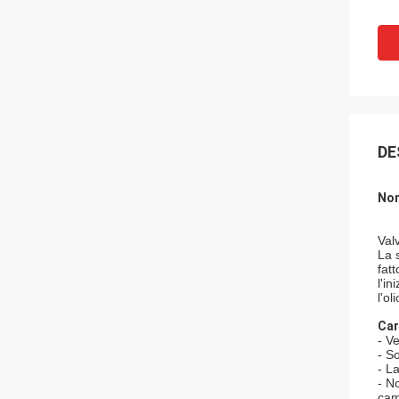
DE
Nom
Valv
La s
fat
l'in
l'oli
Car
- V
- S
- L
- N
cam