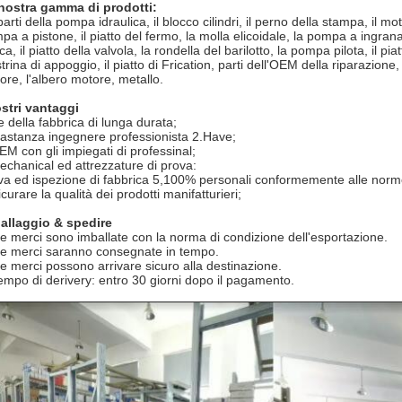
nostra gamma di prodotti:
arti della pompa idraulica, il blocco cilindri, il perno della stampa, il m
pa a pistone, il piatto del fermo, la molla elicoidale, la pompa a ingranag
ca, il piatto della valvola, la rondella del barilotto, la pompa pilota, il p
trina di appoggio, il piatto di Frication, parti dell'OEM della riparazione, 
ore, l'albero motore, metallo.
ostri vantaggi
e della fabbrica di lunga durata;
astanza ingegnere professionista 2.Have;
EM con gli impiegati di professinal;
echanical ed attrezzature di prova:
va ed ispezione di fabbrica 5,100% personali conformemente alle norme
curare la qualità dei prodotti manifatturieri;
allaggio & spedire
e merci sono imballate con la norma di condizione dell'esportazione.
Le merci saranno consegnate in tempo.
Le merci possono arrivare sicuro alla destinazione.
tempo di derivery: entro 30 giorni dopo il pagamento.