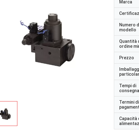
Marca
Certifica
Numero d
modello
Quantità 
ordine m
Prezzo
Imballagg
particolar
Tempi di
consegn
Termini di
pagamen
Capacità 
alimenta