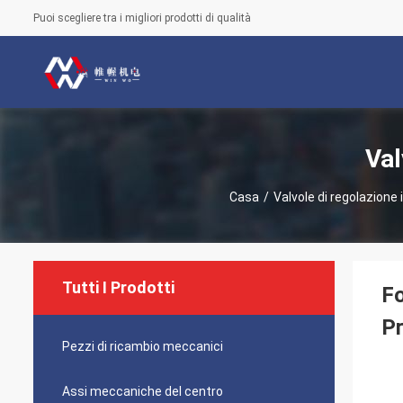
Puoi scegliere tra i migliori prodotti di qualità
Val
Casa
/
Valvole di regolazione 
Tutti I Prodotti
Fo
P
Pezzi di ricambio meccanici
Assi meccaniche del centro