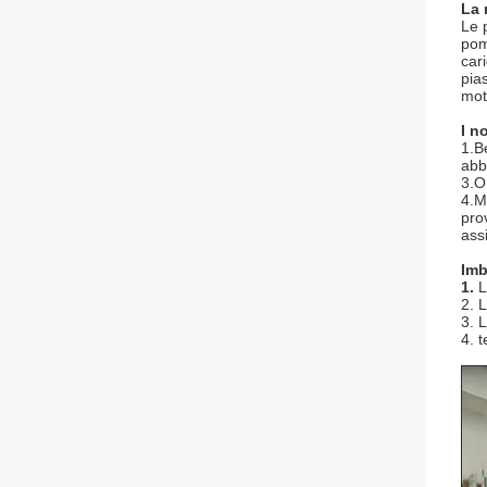
La 
Le p
pom
cari
pias
mot
I n
1.B
abb
3.O
4.M
pro
assi
Imb
1.
L
2. 
3. 
4. 