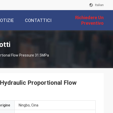
Italian
Richiedere Un
OTIZIE
CONTATTICI
Preventivo
otti
portional Flow Pressure 31.5MPa
r Hydraulic Proportional Flow
origine
Ningbo, Cina