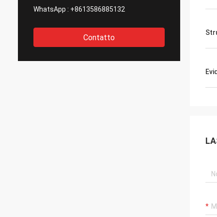
WhatsApp :
+8613586885132
Str
Contatto
Evi
LA