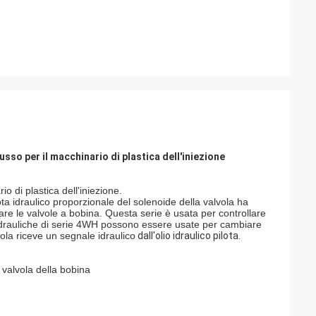
usso per il macchinario di plastica dell'iniezione
o di plastica dell'iniezione.
lota idraulico proporzionale del solenoide della valvola ha
onare le valvole a bobina. Questa serie è usata per controllare
 idrauliche di serie 4WH possono essere usate per cambiare
ola riceve un segnale idraulico
dall'olio idraulico pilota.
 valvola della bobina