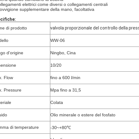
ollegamenti elettrici come diversi o collegamenti centrali
rovvigione supplementare della mano, facoltativa
cifiche:
e di prodotto
valvola proporzionale del controllo della pres
ello
WW-06
go d'origine
Ningbo, Cina
ensione
10/20
. Flow
fino a 600 l/min
. Pressure
Mpa fino a 31,5
eriale
Colata
uido
Olio minerale o estere del fosfato
ma di temperature
-30~+80℃