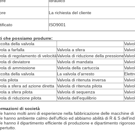
ere
Idraulico
ore
La richiesta del cliente
tificato
ISO9001
ti che possiamo produrre:
colta della valvola
Valvo
vola a farfalla
Valvola a sfera
Valvo
vola di regolamento di velocità
Valvola di riduzione della pressione
Valvo
vola di deviatore
Valvola di mandata
Valvol
vola di ammissione
Valvola della cartuccia
Valvol
colta della valvola
La valvola d'arresto
Elett
vola pilota
Valvola di ritenuta inversa
Valvo
vola a sfera ad azione diretta
Valvola di ritenuta pilota
Valvo
vola a sfera pilota
Valvola di sequenza
Valvo
vola di riduzione pilota
Valvola dell'equilibrio
Valvo
ormazioni di società
e hanno molti anni di esperienze nella fabbricazione delle macchine di
e hanno ambiente calmo dell'ufficio ed abbiamo abilità di R & S dell'in
e hanno il dipartimento efficiente di produzione e dipartimento rigoroso di
pertutto.