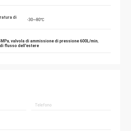
atura di
-30~80℃
.5MPa
,
valvola di ammissione di pressione 600L/min
,
di flusso dell'estere