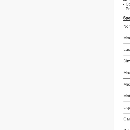
- C
- P
Spe
Nom
Mod
Luo
Dim
Max
Max
Mat
Liq
Gam