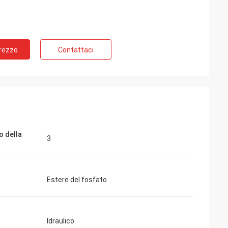
Prezzo
Contattaci
nda per molto
a nostra
 della
3
qualità!
a
Estere del fosfato
Idraulico