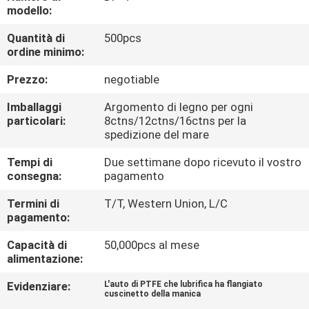
CONTROLLO
modello:
DI
Quantità di
500pcs
ordine minimo:
QUALITÀ
Prezzo:
negotiable
CONTATTICI
Imballaggi
Argomento di legno per ogni
particolari:
8ctns/12ctns/16ctns per la
spedizione del mare
RICHIEDA
Tempi di
Due settimane dopo ricevuto il vostro
UNA
consegna:
pagamento
CITAZIONE
Termini di
T/T, Western Union, L/C
pagamento:
MAPPA
Capacità di
50,000pcs al mese
DEL
alimentazione:
SITO
Evidenziare:
L'auto di PTFE che lubrifica ha flangiato
cuscinetto della manica
,