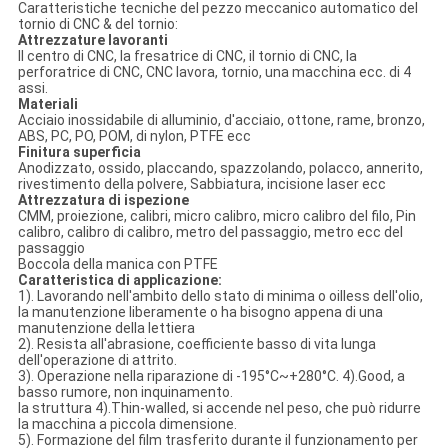
Caratteristiche tecniche del pezzo meccanico automatico del
tornio di CNC & del tornio:
Attrezzature lavoranti
Il centro di CNC, la fresatrice di CNC, il tornio di CNC, la
perforatrice di CNC, CNC lavora, tornio, una macchina ecc. di 4
assi.
Materiali
Acciaio inossidabile di alluminio, d'acciaio, ottone, rame, bronzo,
ABS, PC, PO, POM, di nylon, PTFE ecc
Finitura superficia
Anodizzato, ossido, placcando, spazzolando, polacco, annerito,
rivestimento della polvere, Sabbiatura, incisione laser ecc
Attrezzatura di ispezione
CMM, proiezione, calibri, micro calibro, micro calibro del filo, Pin
calibro, calibro di calibro, metro del passaggio, metro ecc del
passaggio
Boccola della manica con PTFE
Caratteristica di applicazione:
1). Lavorando nell'ambito dello stato di minima o oilless dell'olio,
la manutenzione liberamente o ha bisogno appena di una
manutenzione della lettiera
2). Resista all'abrasione, coefficiente basso di vita lunga
dell'operazione di attrito.
3). Operazione nella riparazione di -195°C~+280°C. 4).Good, a
basso rumore, non inquinamento.
la struttura 4).Thin-walled, si accende nel peso, che può ridurre
la macchina a piccola dimensione.
5). Formazione del film trasferito durante il funzionamento per