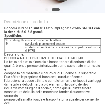
Descrizione di prodotto
Boccola in bronzo sinterizzato impregnata d'olio SAE841 con
la densità: 6.0-6.8 g/cm3
Specifiche:
DU Bushing SF-
cuscinetto scorrevole oilless
1D
avvolto da protezione d'acciaio
strato bronzeo di sinterizzazione inter, superficie antiusura
di PTFE
Descrizione:
BOCCOLA AUTOLUBRIFICANTE DEL PIATTO D'ACCIAIO
Ha fatto del piatto d'acciaio a basso tenore di carbonio di alta
qualità, bronzo poroso sinterizzato come suo strato intermedio
e
composto del materiale e del Pb di PTFE come sua superficie.
Può offrire le proprietà di buon anti- autolubrificante
l'abrasione, a basso attrito e completamente sviluppa i vantaggi
di metallo e del polimero a più elementi. Ha usato dentro
industria metallurgica d'acciaio, come quelli utilizzati nelle
scanalature del rullo delle macchine fondenti successive,
cemento
pompa della malta liquida e trasportatori a spirale per cemento
ecc.