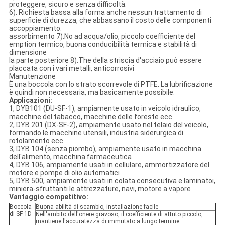
proteggere, sicuro e senza difficoltà.
6). Richiesta bassa alla forma anche nessun trattamento di
superficie di durezza, che abbassano il costo delle componenti
accoppiamento.
assorbimento 7).No ad acqua/olio, piccolo coefficiente del
emption termico, buona conducibilità termica e stabilità di
dimensione
la parte posteriore 8).The della striscia d'acciaio può essere
placcata con i vari metalli, anticorrosivi
Manutenzione
È una boccola con lo strato scorrevole di PTFE. La lubrificazione
è quindi non necessaria, ma basicamente possibile.
Applicazioni:
1, DYB101 (DU-SF-1), ampiamente usato in veicolo idraulico,
macchine del tabacco, macchine delle foreste ecc
2, DYB 201 (DX-SF-2), ampiamente usato nel telaio del veicolo,
formando le macchine utensili, industria siderurgica di
rotolamento ecc.
3, DYB 104 (senza piombo), ampiamente usato in macchina
dell'alimento, macchina farmaceutica
4, DYB 106, ampiamente usati in cellulare, ammortizzatore del
motore e pompe di olio automatici
5, DYB 500, ampiamente usati in colata consecutiva e laminatoi,
miniera-sfruttanti le attrezzature, navi, motore a vapore
Vantaggio competitivo:
Boccola
Buona abilità di scambio, installazione facile
di SF-1D
Nell'ambito dell'onere gravoso, il coefficiente di attrito piccolo,
mantiene l'accuratezza di immutato a lungo termine