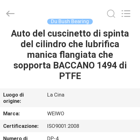
Ningbo
WeiWo
Electromechanical
Tech
Co.,Ltd..
Du Bush Bearing
All
Rights
Auto del cuscinetto di spinta
CASA
Reserved.
del cilindro che lubrifica
PRODOTTI
manica flangiata che
sopporta BACCANO 1494 di
CIRCA
PTFE
NOI
Luogo di
La Cina
origine:
GIRO
DELLA
Marca:
WEIWO
FABBRICA
Certificazione:
ISO9001:2008
Numero di
DP-4