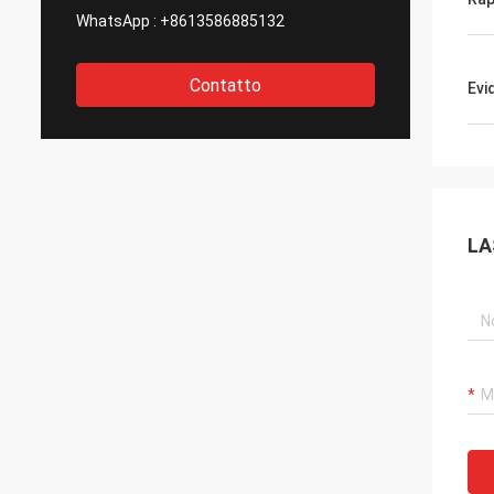
WhatsApp :
+8613586885132
Contatto
Evi
LA