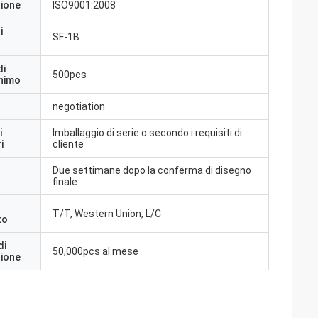
zione
ISO9001:2008
i
SF-1B
di
500pcs
inimo
negotiation
i
Imballaggio di serie o secondo i requisiti di
i
cliente
Due settimane dopo la conferma di disegno
a
finale
T/T, Western Union, L/C
to
di
50,000pcs al mese
zione