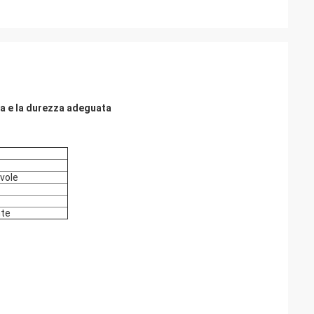
ra e la durezza adeguata
vole
nte