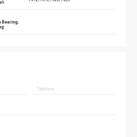
ali
 Bearing
,
ng