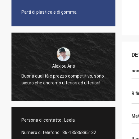
Parti di plastica e di gomma
DE
Alexiou Aris
nom
Lavori 
Buona qualità e prezzo competitivo, sono
gradis
sicuro che andremo ulteriori ed ulteriori!
simpat
Rifi
Mat
Persona di contatto :
Leela
Numero di telefono :
86-13586885132
Rap