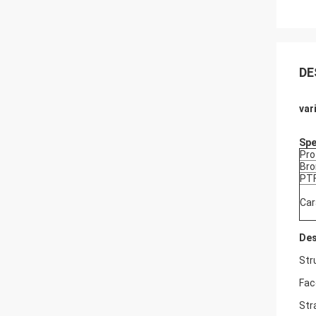
DE
var
Spe
Pro
Bro
PTF
Car
Des
Str
Fac
Str