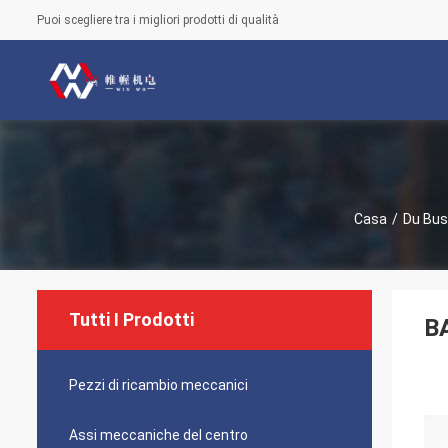
Puoi scegliere tra i migliori prodotti di qualità
Casa
/
Du Bus
Tutti I Prodotti
BA
Pezzi di ricambio meccanici
Assi meccaniche del centro