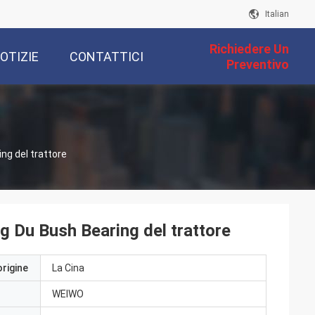
Italian
Richiedere Un
OTIZIE
CONTATTICI
Preventivo
ng del trattore
 Du Bush Bearing del trattore
origine
La Cina
WEIWO