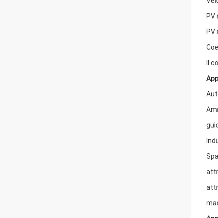
Vel
PV 
PV 
Coe
Il c
App
Aut
Amm
gui
Indu
Spa
att
att
mac