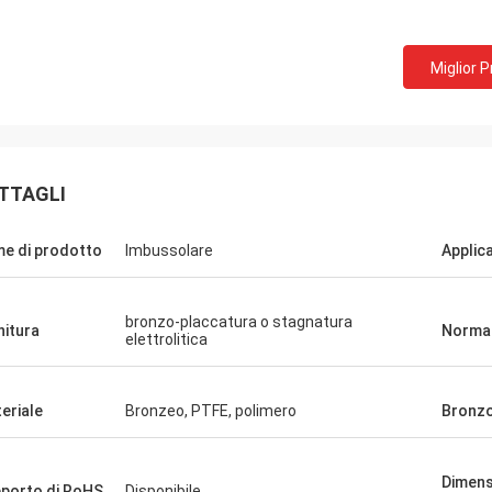
Miglior 
TTAGLI
Brian
Mike
e di prodotto
Imbussolare
Applic
insieme il molto tempo, noi
Facciamo l'affare a vice
cono gli amici, la cooperazione
tempo e continueremo l
ica e molto piacevole!
cooperazione. Partner di 
bronzo-placcatura o stagnatura
nitura
Norma
elettrolitica
eriale
Bronzeo, PTFE, polimero
Bronz
Dimens
porto di RoHS
Disponibile