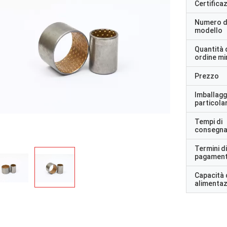
Certifica
Numero d
modello
Quantità 
ordine m
Prezzo
Imballagg
particolar
Tempi di
consegn
Termini di
pagamen
Capacità 
alimenta