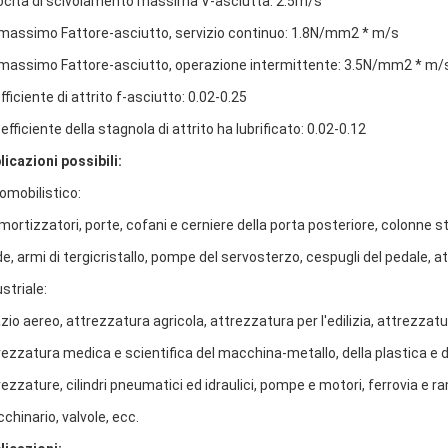
ocità di scivolamento massima V-asciutta: 2.5m/s
massimo Fattore-asciutto, servizio continuo: 1.8N/mm2 * m/s
massimo Fattore-asciutto, operazione intermittente: 3.5N/mm2 * m/
fficiente di attrito f-asciutto: 0.02-0.25
oefficiente della stagnola di attrito ha lubrificato: 0.02-0.12
licazioni possibili:
omobilistico:
ortizzatori, porte, cofani e cerniere della porta posteriore, colonne ste
de, armi di tergicristallo, pompe del servosterzo, cespugli del pedale, a
striale:
zio aereo, attrezzatura agricola, attrezzatura per l'edilizia, attrezza
rezzatura medica e scientifica del macchina-metallo, della plastica e de
rezzature, cilindri pneumatici ed idraulici, pompe e motori, ferrovia e
chinario, valvole, ecc.