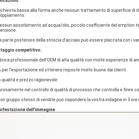
licazioni:
Richiesta bassa alla forma anche nessun trattamento di superficie di 
oppiamento.
Nessun assorbimento ad acqua/olio, piccolo coefficiente del emption ter
ensione.
a parte posteriore della striscia d'acciaio può essere placcata con i vari
taggio competitivo:
brica professionale dell'OEM di alta qualità con molte esperienze di a
 per l'esportazione ed ottenere risposte molto buone dai clienti
a qualità e prezzo ragionevole
orosamente nel controllo di qualità di processo che controlla e finire con
buon gruppo stesso di vendite può rispondere la vostra indagine in 3 ore i
ifestazione dell'immagine