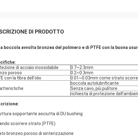
SCRIZIONE DI PRODOTTO
ia boccola avvolta bronzea del polimero e di PTFE con la buona usu
cifiche:
tezione di acciaio inossidabile
0.7~2.3mm
nzo poroso
0.2~0.3mm
E con la fibra dell'olio
0.01~0.03mm come strato scorre
boccola autolubrificante
atteristiche
Senza cavo, più pulitore
richiesta di protezione dell'ambie
crizione:
uttura sopportante asciutta di DU bushing:
endo scorrere strato (PTFE)
ato bronzeo poroso di sinterizzazione