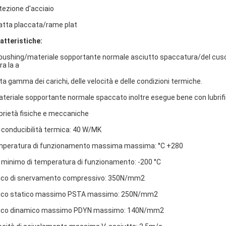
tezione d'acciaio
latta placcata/rame plat
atteristiche:
bushing/materiale sopportante normale asciutto spaccatura/del cuscin
ra la a
ta gamma dei carichi, delle velocità e delle condizioni termiche.
materiale sopportante normale spaccato inoltre esegue bene con lubrif
prietà fisiche e meccaniche
i conducibilità termica: 40 W/MK
peratura di funzionamento massima massima: °C +280
 minimo di temperatura di funzionamento: -200 °C
ico di snervamento compressivo: 350N/mm2
ico statico massimo PSTA massimo: 250N/mm2
ico dinamico massimo PDYN massimo: 140N/mm2