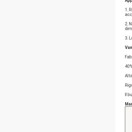
App
1. 
acc
2. 
dim
3. L
Van
Fab
40%
Alt
Rig
Il 
Man