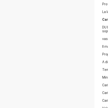
Pro
La 
Car
DU 
sop
vas
Il 
Pro
Λ d
Tem
Min
Car
Car
Car