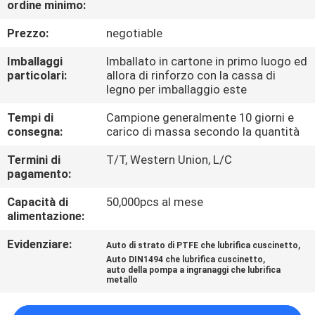
ordine minimo:
CONTROLLO
DI
Prezzo:
negotiable
QUALITÀ
Imballaggi
Imballato in cartone in primo luogo ed
particolari:
allora di rinforzo con la cassa di
legno per imballaggio este
CONTATTICI
Tempi di
Campione generalmente 10 giorni e
consegna:
carico di massa secondo la quantità
RICHIEDA
Termini di
T/T, Western Union, L/C
UNA
pagamento:
CITAZIONE
Capacità di
50,000pcs al mese
alimentazione:
MAPPA
Evidenziare:
,
Auto di strato di PTFE che lubrifica cuscinetto
,
DEL
Auto DIN1494 che lubrifica cuscinetto
auto della pompa a ingranaggi che lubrifica
metallo
SITO