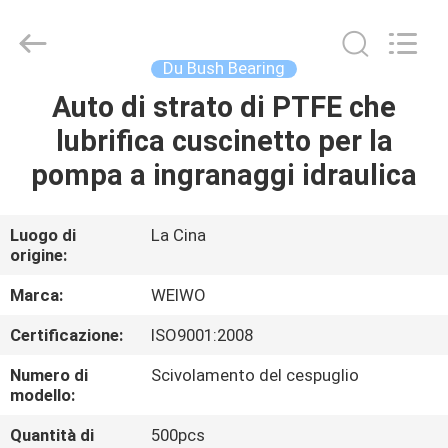
Ningbo
WeiWo
Electromechanical
Tech
Co.,Ltd..
Du Bush Bearing
All
Rights
Auto di strato di PTFE che
CASA
Reserved.
lubrifica cuscinetto per la
PRODOTTI
pompa a ingranaggi idraulica
CIRCA
Luogo di
La Cina
origine:
NOI
Marca:
WEIWO
GIRO
Certificazione:
ISO9001:2008
DELLA
Numero di
Scivolamento del cespuglio
FABBRICA
modello:
Quantità di
500pcs