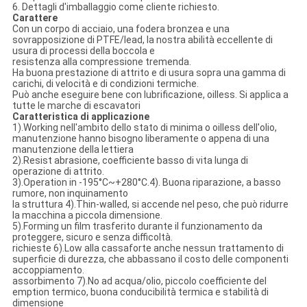
6. Dettagli d'imballaggio come cliente richiesto.
Carattere
Con un corpo di acciaio, una fodera bronzea e una
sovrapposizione di PTFE/lead, la nostra abilità eccellente di
usura di processi della boccola e
resistenza alla compressione tremenda.
Ha buona prestazione di attrito e di usura sopra una gamma di
carichi, di velocità e di condizioni termiche.
Può anche eseguire bene con lubrificazione, oilless. Si applica a
tutte le marche di escavatori
Caratteristica di applicazione
1).Working nell'ambito dello stato di minima o oilless dell'olio,
manutenzione hanno bisogno liberamente o appena di una
manutenzione della lettiera
2).Resist abrasione, coefficiente basso di vita lunga di
operazione di attrito.
3).Operation in -195°C~+280°C.4). Buona riparazione, a basso
rumore, non inquinamento
la struttura 4).Thin-walled, si accende nel peso, che può ridurre
la macchina a piccola dimensione.
5).Forming un film trasferito durante il funzionamento da
proteggere, sicuro e senza difficoltà.
richieste 6).Low alla cassaforte anche nessun trattamento di
superficie di durezza, che abbassano il costo delle componenti
accoppiamento.
assorbimento 7).No ad acqua/olio, piccolo coefficiente del
emption termico, buona conducibilità termica e stabilità di
dimensione