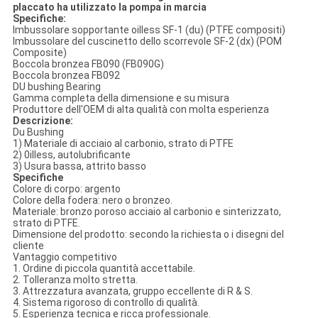
placcato ha utilizzato la pompa in marcia
Specifiche:
Imbussolare sopportante oilless SF-1 (du) (PTFE compositi)
Imbussolare del cuscinetto dello scorrevole SF-2 (dx) (POM
Composite)
Boccola bronzea FB090 (FB090G)
Boccola bronzea FB092
DU bushing Bearing
Gamma completa della dimensione e su misura
Produttore dell'OEM di alta qualità con molta esperienza
Descrizione:
Du Bushing
1) Materiale di acciaio al carbonio, strato di PTFE
2) 0illess, autolubrificante
3) Usura bassa, attrito basso
Specifiche
Colore di corpo: argento
Colore della fodera: nero o bronzeo.
Materiale: bronzo poroso acciaio al carbonio e sinterizzato,
strato di PTFE.
Dimensione del prodotto: secondo la richiesta o i disegni del
cliente
Vantaggio competitivo
1. Ordine di piccola quantità accettabile.
2. Tolleranza molto stretta.
3. Attrezzatura avanzata, gruppo eccellente di R & S.
4. Sistema rigoroso di controllo di qualità.
5. Esperienza tecnica e ricca professionale.