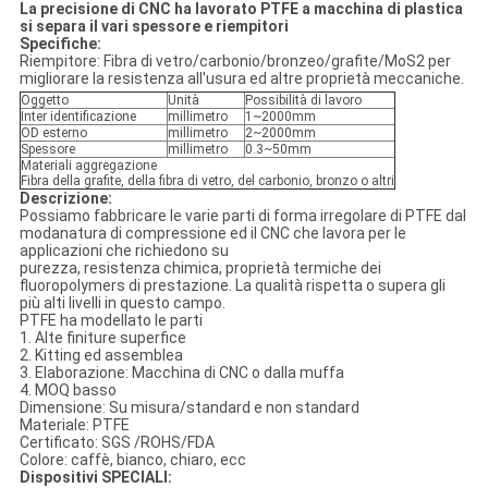
La precisione di CNC ha lavorato PTFE a macchina di plastica
si separa il vari spessore e riempitori
Specifiche:
Riempitore: Fibra di vetro/carbonio/bronzeo/grafite/MoS2 per
migliorare la resistenza all'usura ed altre proprietà meccaniche.
Oggetto
Unità
Possibilità di lavoro
Inter identificazione
millimetro
1~2000mm
OD esterno
millimetro
2~2000mm
Spessore
millimetro
0.3~50mm
Materiali aggregazione
Fibra della grafite, della fibra di vetro, del carbonio, bronzo o altri
Descrizione:
Possiamo fabbricare le varie parti di forma irregolare di PTFE dal
modanatura di compressione ed il CNC che lavora per le
applicazioni che richiedono su
purezza, resistenza chimica, proprietà termiche dei
fluoropolymers di prestazione. La qualità rispetta o supera gli
più alti livelli in questo campo.
PTFE ha modellato le parti
1. Alte finiture superfice
2. Kitting ed assemblea
3. Elaborazione: Macchina di CNC o dalla muffa
4. MOQ basso
Dimensione: Su misura/standard e non standard
Materiale: PTFE
Certificato: SGS /ROHS/FDA
Colore: caffè, bianco, chiaro, ecc
Dispositivi SPECIALI: