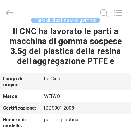
Ningbo
WeiWo
Electromechanical
Tech
Co.,Ltd..
Parti di plastica e di gomma
All
Rights
Il CNC ha lavorato le parti a
CASA
Reserved.
macchina di gomma sospese
PRODOTTI
3.5g del plastica della resina
dell'aggregazione PTFE e
CIRCA
NOI
Luogo di
La Cina
origine:
GIRO
Marca:
WEIWO
DELLA
Certificazione:
ISO9001:2008
FABBRICA
Numero di
parti di plastica
modello: