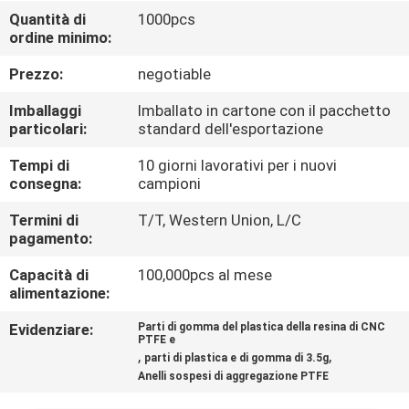
CONTROLLO
Quantità di
1000pcs
ordine minimo:
DI
QUALITÀ
Prezzo:
negotiable
Imballaggi
Imballato in cartone con il pacchetto
CONTATTICI
particolari:
standard dell'esportazione
Tempi di
10 giorni lavorativi per i nuovi
consegna:
campioni
RICHIEDA
UNA
Termini di
T/T, Western Union, L/C
pagamento:
CITAZIONE
Capacità di
100,000pcs al mese
alimentazione:
MAPPA
Evidenziare:
Parti di gomma del plastica della resina di CNC
DEL
PTFE e
,
,
parti di plastica e di gomma di 3.5g
SITO
Anelli sospesi di aggregazione PTFE