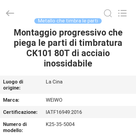
Ningbo
WeiWo
Electromechanical
Tech
Co.,Ltd..
Metallo che timbra le parti
All
Rights
Montaggio progressivo che
CASA
Reserved.
piega le parti di timbratura
PRODOTTI
CK101 80T di acciaio
inossidabile
CIRCA
NOI
Luogo di
La Cina
origine:
GIRO
Marca:
WEIWO
DELLA
Certificazione:
IATF16949:2016
FABBRICA
Numero di
K25-35-5004
modello: