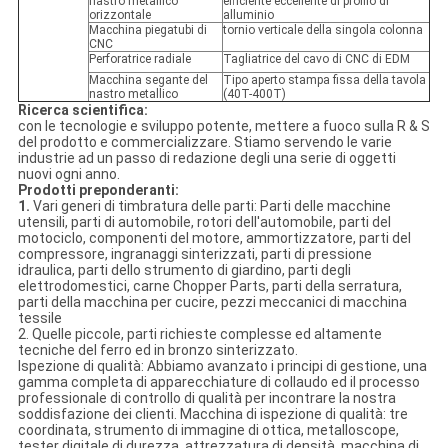
nastro metallico
efficiente eccellente di profilo di
orizzontale
alluminio
Macchina piegatubi di
tornio verticale della singola colonna
CNC
Perforatrice radiale
Tagliatrice del cavo di CNC di EDM
Macchina segante del
Tipo aperto stampa fissa della tavola
nastro metallico
(40T-400T)
Ricerca scientifica:
con le tecnologie e sviluppo potente, mettere a fuoco sulla R & S
del prodotto e commercializzare. Stiamo servendo le varie
industrie ad un passo di redazione degli una serie di oggetti
nuovi ogni anno.
Prodotti preponderanti:
1.
Vari generi di timbratura delle parti: Parti delle macchine
utensili, parti di automobile, rotori dell'automobile, parti del
motociclo, componenti del motore, ammortizzatore, parti del
compressore, ingranaggi sinterizzati, parti di pressione
idraulica, parti dello strumento di giardino, parti degli
elettrodomestici, carne Chopper Parts, parti della serratura,
parti della macchina per cucire, pezzi meccanici di macchina
tessile
2. Quelle piccole, parti richieste complesse ed altamente
tecniche del ferro ed in bronzo sinterizzato.
Ispezione di qualità: Abbiamo avanzato i principi di gestione, una
gamma completa di apparecchiature di collaudo ed il processo
professionale di controllo di qualità per incontrare la nostra
soddisfazione dei clienti. Macchina di ispezione di qualità: tre
coordinata, strumento di immagine di ottica, metalloscope,
tester digitale di durezza, attrezzatura di densità, macchina di