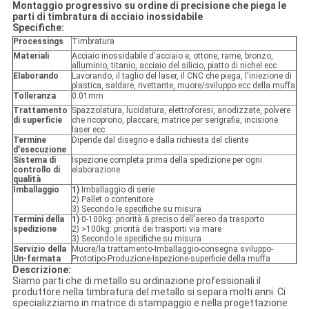
Montaggio progressivo su ordine di precisione che piega le
parti di timbratura di acciaio inossidabile
Specifiche:
Processings
Timbratura
Materiali
Acciaio inossidabile d'acciaio e, ottone, rame, bronzo,
alluminio, titanio, acciaio del silicio, piatto di nichel ecc
Elaborando
Lavorando, il taglio del laser, il CNC che piega, l'iniezione di
plastica, saldare, rivettante, muore/sviluppo ecc della muffa
Tolleranza
0.01mm
Trattamento
Spazzolatura, lucidatura, elettroforesi, anodizzate, polvere
di superficie
che ricoprono, placcare, matrice per serigrafia, incisione
laser ecc
Termine
Dipende dal disegno e dalla richiesta del cliente
d'esecuzione
Sistema di
Ispezione completa prima della spedizione per ogni
controllo di
elaborazione
qualità
Imballaggio
1)
Imballaggio di serie
2) Pallet o contenitore
3) Secondo le specifiche su misura
Termini della
1)
0-100kg: priorità & preciso dell'aereo da trasporto
spedizione
2) >100kg: priorità dei trasporti via mare
3) Secondo le specifiche su misura
Servizio della
Muore/la trattamento-Imballaggio-consegna sviluppo-
Un-fermata
Prototipo-Produzione-Ispezione-superficie della muffa
Descrizione:
Siamo parti che di metallo su ordinazione professionali il
produttore nella timbratura del metallo si separa molti anni. Ci
specializziamo in matrice di stampaggio e nella progettazione