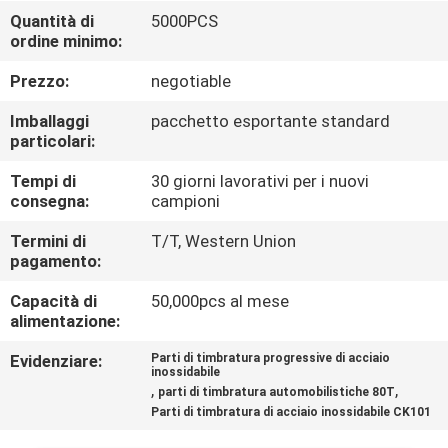
CONTROLLO
Quantità di
5000PCS
ordine minimo:
DI
QUALITÀ
Prezzo:
negotiable
Imballaggi
pacchetto esportante standard
CONTATTICI
particolari:
Tempi di
30 giorni lavorativi per i nuovi
consegna:
campioni
RICHIEDA
UNA
Termini di
T/T, Western Union
pagamento:
CITAZIONE
Capacità di
50,000pcs al mese
alimentazione:
MAPPA
Evidenziare:
Parti di timbratura progressive di acciaio
DEL
inossidabile
,
,
parti di timbratura automobilistiche 80T
SITO
Parti di timbratura di acciaio inossidabile CK101