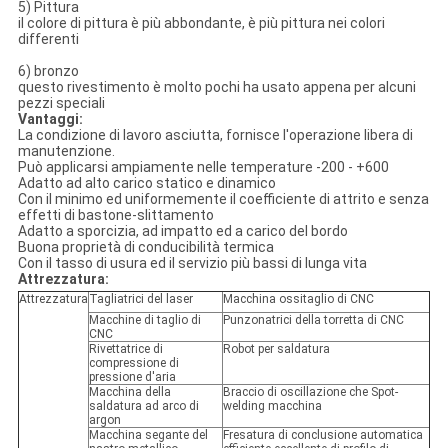
5) Pittura
il colore di pittura è più abbondante, è più pittura nei colori
differenti
6) bronzo
questo rivestimento è molto pochi ha usato appena per alcuni
pezzi speciali
Vantaggi:
La condizione di lavoro asciutta, fornisce l'operazione libera di
manutenzione.
Può applicarsi ampiamente nelle temperature -200 - +600
Adatto ad alto carico statico e dinamico
Con il minimo ed uniformemente il coefficiente di attrito e senza
effetti di bastone-slittamento
Adatto a sporcizia, ad impatto ed a carico del bordo
Buona proprietà di conducibilità termica
Con il tasso di usura ed il servizio più bassi di lunga vita
Attrezzatura:
Attrezzatura
Tagliatrici del laser
Macchina ossitaglio di CNC
Macchine di taglio di
Punzonatrici della torretta di CNC
CNC
Rivettatrice di
Robot per saldatura
compressione di
pressione d'aria
Macchina della
Braccio di oscillazione che Spot-
saldatura ad arco di
welding macchina
argon
Macchina segante del
Fresatura di conclusione automatica