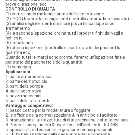
prova di trazione, ecc.
CONTROLLO DI QUALITÀ
(1) controllando materiale prima dell'alimentazione
(2) IPQC (tramite la maniglia ed il controllo automatico-lavorato)
(3) analisi degli elementi chimici e prova fisica dopo dopo
trattamento
(4) la seconda ispezione, ordina tutti i prodotti finiti dai vagli a
richiesta;
(5) imballando
(6) ultima ispezione (controllo di punto, stato dei pacchetti,
quantità ecc)
Quando tutte le merci sono pronte, faremo un'ispezione finale
per stato del pacchetto e della quantità.
(7) consegna
Applicazioni:
1. parte automobilistica
2. parte del motociclo
3. parti della pompa
4. parti locomotive
5. pezzi meccanici
6. parti dello strumento
Vantaggio competitivo:
1. basso costo per la modellatura o foggiare
2. le officine della normalizzazione & in anticipo e facilitato
3. produzione di attrezzature di alta precisione e alta tecnologia
4. Prodotti compiacenti & rispettosi dell'ambiente di ROHS
5. specialisti professionisti e gestione tecnici personali
6. 100% nell'ispezione della casa prima della consegna