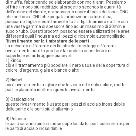
di muffa, fabbricando ed elaborando con molti anni. Possiamo
offrire il modo più redditizio al progetto secondo la quantità
dell'ordine del cliente, noi possiamo usare il taglio del laser, CNC
che perfora e CNC che piega la produzione automatica,
possiamo tagliare esattamente tutti i tipi di lamiera sottile con
una vasta gamma di spessore fino ad un massimo di 30mm e
tubo o tubo. Questi prodotti possono essere utilizzati nelle aree
differenti quali l'industria ed i pezzi di ricambio automobilistici.
Rivestimento per la timbratura delle parti
La richiesta differente dei finishs dei montaggi differenti,
rivestimento adatto può fare la rondella considerare di
superficie ed antiruggine piacevoli.
1) Zinco
ciò è il trattamento più popolare, il nero usuale della copertura di
colore, d'argento, gialla e bianca o altri
2) Nichel
ciò è rivestimento migliore che lo zinco ed è solo colore, molte
parti è placcata inoltre in questo rivestimento
3) Ossidazione
questo rivestimento è usato per i pezzi di acciaio inossidabile
della parte e le parti più di alluminio
4) Polacco
le parti saranno più luminose dopo lucidato, particolarmente per
le parti di acciaio inossidabile