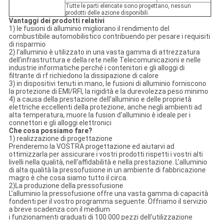
Tutte le parti elencate sono progettano, nessun
prodotti delle azione disponibili.
Vantaggi dei prodotti relativi
1) le fusioni di alluminio migliorano il rendimento del
combustibile automobilistico contribuendo per pesare i requisiti
di risparmio
2) l'alluminio è utilizzato in una vasta gamma di attrezzatura
dell'infrastruttura e della rete nelle Telecomunicazioni e nelle
industrie informatiche perché i contenitori e gli alloggi di
filtrante di rf richiedono la dissipazione di calore
3) in dispositivi tenuti in mano, le fusioni di alluminio forniscono
la protezione di EMI/RFI, la rigidità e la durevolezza peso minimo
4) a causa della prestazione dell'alluminio e delle proprietà
elettriche eccellenti della protezione, anche negli ambienti ad
alta temperatura, muore la fusion d'alluminio è ideale per i
connettori e gli alloggi elettronici
Che cosa possiamo fare?
1) realizzazione di progettazione
Prenderemo la VOSTRA progettazione ed aiutarvi ad
ottimizzarla per assicurare i vostri prodotti rispetti i vostri alti
livelli nella qualità, nell'affidabilità e nella prestazione. L'alluminio
di alta qualità la pressofusione in un ambiente di fabbricazione
magro è che cosa siamo tutto il circa.
2)La produzione della pressofusione
L'alluminio la pressofusione offre una vasta gamma di capacità
fondenti per il vostro programma seguente. Offriamo il servizio
a breve scadenza con il medium
i funzionamenti graduati di 100.000 pezzi dell'utilizzazione