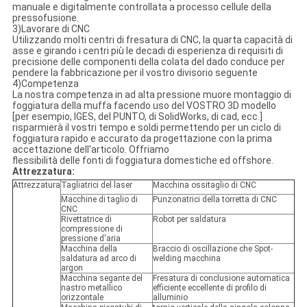
manuale e digitalmente controllata a processo cellule della
pressofusione.
3)Lavorare di CNC
Utilizzando molti centri di fresatura di CNC, la quarta capacità di
asse e girando i centri più le decadi di esperienza di requisiti di
precisione delle componenti della colata del dado conduce per
pendere la fabbricazione per il vostro divisorio seguente
4)Competenza
La nostra competenza in ad alta pressione muore montaggio di
foggiatura della muffa facendo uso del VOSTRO 3D modello
[per esempio, IGES, del PUNTO, di SolidWorks, di cad, ecc.]
risparmierà il vostri tempo e soldi permettendo per un ciclo di
foggiatura rapido e accurato da progettazione con la prima
accettazione dell'articolo. Offriamo
flessibilità delle fonti di foggiatura domestiche ed offshore.
Attrezzatura:
Attrezzatura
Tagliatrici del laser
Macchina ossitaglio di CNC
Macchine di taglio di
Punzonatrici della torretta di CNC
CNC
Rivettatrice di
Robot per saldatura
compressione di
pressione d'aria
Macchina della
Braccio di oscillazione che Spot-
saldatura ad arco di
welding macchina
argon
Macchina segante del
Fresatura di conclusione automatica
nastro metallico
efficiente eccellente di profilo di
orizzontale
alluminio