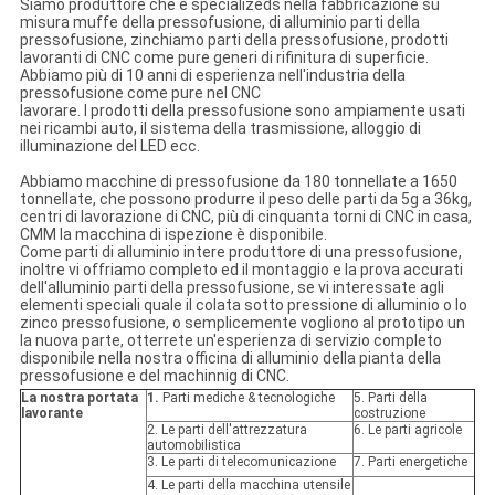
Siamo produttore che è specializeds nella fabbricazione su
misura muffe della pressofusione, di alluminio parti della
pressofusione, zinchiamo parti della pressofusione, prodotti
lavoranti di CNC come pure generi di rifinitura di superficie.
Abbiamo più di 10 anni di esperienza nell'industria della
pressofusione come pure nel CNC
lavorare. I prodotti della pressofusione sono ampiamente usati
nei ricambi auto, il sistema della trasmissione, alloggio di
illuminazione del LED ecc.
Abbiamo macchine di pressofusione da 180 tonnellate a 1650
tonnellate, che possono produrre il peso delle parti da 5g a 36kg,
centri di lavorazione di CNC, più di cinquanta torni di CNC in casa,
CMM la macchina di ispezione è disponibile.
Come parti di alluminio intere produttore di una pressofusione,
inoltre vi offriamo completo ed il montaggio e la prova accurati
dell'alluminio parti della pressofusione, se vi interessate agli
elementi speciali quale il colata sotto pressione di alluminio o lo
zinco pressofusione, o semplicemente vogliono al prototipo un
la nuova parte, otterrete un'esperienza di servizio completo
disponibile nella nostra officina di alluminio della pianta della
pressofusione e del machinnig di CNC.
La nostra portata
1.
Parti mediche & tecnologiche
5. Parti della
lavorante
costruzione
2. Le parti dell'attrezzatura
6. Le parti agricole
automobilistica
3. Le parti di telecomunicazione
7. Parti energetiche
4. Le parti della macchina utensile