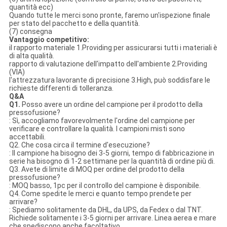
quantità ecc)
Quando tutte le merci sono pronte, faremo un'ispezione finale
per stato del pacchetto e della quantità.
(7) consegna
Vantaggio competitivo:
il rapporto materiale 1.Providing per assicurarsi tutti i materiali è
di alta qualità.
rapporto di valutazione dell'impatto dell'ambiente 2.Providing
(VIA)
l'attrezzatura lavorante di precisione 3.High, può soddisfare le
richieste differenti di tolleranza.
Q&A
Q1.
Posso avere un ordine del campione per il prodotto della
pressofusione?
: Sì, accogliamo favorevolmente l'ordine del campione per
verificare e controllare la qualità. I campioni misti sono
accettabili.
Q2. Che cosa circa il termine d'esecuzione?
: Il campione ha bisogno dei 3-5 giorni, tempo di fabbricazione in
serie ha bisogno di 1-2 settimane per la quantità di ordine più di.
Q3. Avete di limite di MOQ per ordine del prodotto della
pressofusione?
: MOQ basso, 1pc per il controllo del campione è disponibile.
Q4. Come spedite le merci e quanto tempo prendete per
arrivare?
: Spediamo solitamente da DHL, da UPS, da Fedex o dal TNT.
Richiede solitamente i 3-5 giorni per arrivare. Linea aerea e mare
che spediscono anche facoltativo.