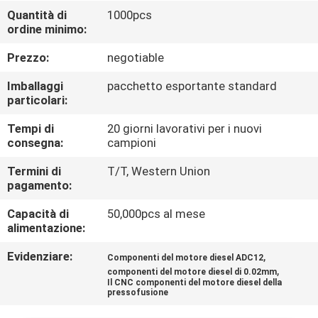
CONTROLLO
Quantità di
1000pcs
ordine minimo:
DI
QUALITÀ
Prezzo:
negotiable
Imballaggi
pacchetto esportante standard
CONTATTICI
particolari:
Tempi di
20 giorni lavorativi per i nuovi
consegna:
campioni
RICHIEDA
UNA
Termini di
T/T, Western Union
pagamento:
CITAZIONE
Capacità di
50,000pcs al mese
alimentazione:
MAPPA
Evidenziare:
,
Componenti del motore diesel ADC12
DEL
,
componenti del motore diesel di 0.02mm
Il CNC componenti del motore diesel della
SITO
pressofusione