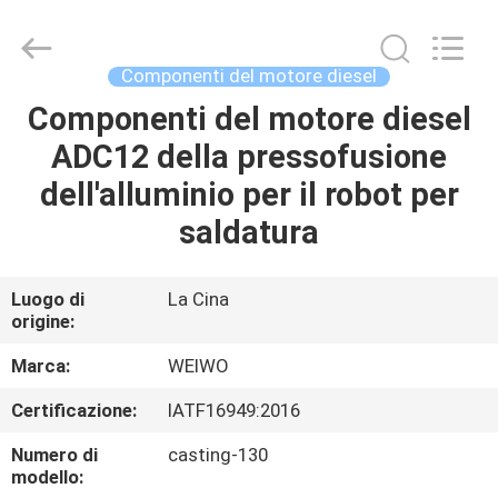
Ningbo
WeiWo
Electromechanical
Tech
Co.,Ltd..
Componenti del motore diesel
All
Rights
Componenti del motore diesel
CASA
Reserved.
ADC12 della pressofusione
PRODOTTI
dell'alluminio per il robot per
saldatura
CIRCA
NOI
Luogo di
La Cina
origine:
GIRO
Marca:
WEIWO
DELLA
Certificazione:
IATF16949:2016
FABBRICA
Numero di
casting-130
modello: