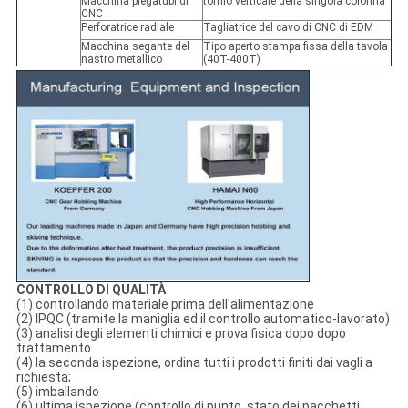
Macchina piegatubi di
tornio verticale della singola colonna
CNC
Perforatrice radiale
Tagliatrice del cavo di CNC di EDM
Macchina segante del
Tipo aperto stampa fissa della tavola
nastro metallico
(40T-400T)
CONTROLLO DI QUALITÀ
(1) controllando materiale prima dell'alimentazione
(2) IPQC (tramite la maniglia ed il controllo automatico-lavorato)
(3) analisi degli elementi chimici e prova fisica dopo dopo
trattamento
(4) la seconda ispezione, ordina tutti i prodotti finiti dai vagli a
richiesta;
(5) imballando
(6) ultima ispezione (controllo di punto, stato dei pacchetti,