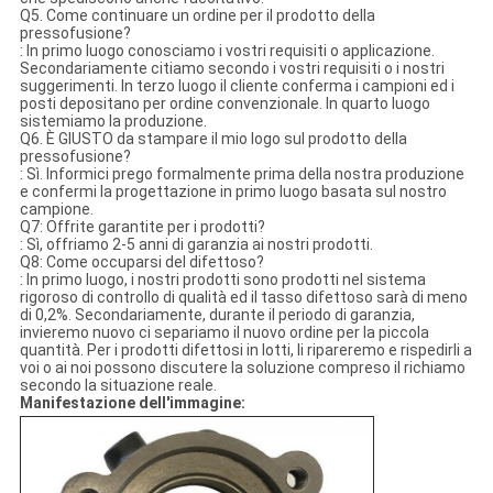
Q5. Come continuare un ordine per il prodotto della
pressofusione?
: In primo luogo conosciamo i vostri requisiti o applicazione.
Secondariamente citiamo secondo i vostri requisiti o i nostri
suggerimenti. In terzo luogo il cliente conferma i campioni ed i
posti depositano per ordine convenzionale. In quarto luogo
sistemiamo la produzione.
Q6. È GIUSTO da stampare il mio logo sul prodotto della
pressofusione?
: Sì. Informici prego formalmente prima della nostra produzione
e confermi la progettazione in primo luogo basata sul nostro
campione.
Q7: Offrite garantite per i prodotti?
: Sì, offriamo 2-5 anni di garanzia ai nostri prodotti.
Q8: Come occuparsi del difettoso?
: In primo luogo, i nostri prodotti sono prodotti nel sistema
rigoroso di controllo di qualità ed il tasso difettoso sarà di meno
di 0,2%. Secondariamente, durante il periodo di garanzia,
invieremo nuovo ci separiamo il nuovo ordine per la piccola
quantità. Per i prodotti difettosi in lotti, li ripareremo e rispedirli a
voi o ai noi possono discutere la soluzione compreso il richiamo
secondo la situazione reale.
Manifestazione dell'immagine: