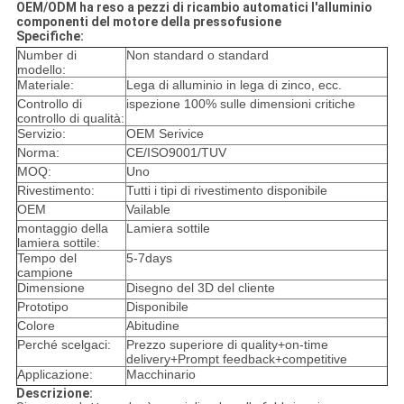
OEM/ODM ha reso a pezzi di ricambio automatici l'alluminio
componenti del motore della pressofusione
Specifiche:
Number di
Non standard o standard
modello:
Materiale:
Lega di alluminio in lega di zinco, ecc.
Controllo di
ispezione 100% sulle dimensioni critiche
controllo di qualità:
Servizio:
OEM Serivice
Norma:
CE/ISO9001/TUV
MOQ:
Uno
Rivestimento:
Tutti i tipi di rivestimento disponibile
OEM
Vailable
montaggio della
Lamiera sottile
lamiera sottile:
Tempo del
5-7days
campione
Dimensione
Disegno del 3D del cliente
Prototipo
Disponibile
Colore
Abitudine
Perché scelgaci:
Prezzo superiore di quality+on-time
delivery+Prompt feedback+competitive
Applicazione:
Macchinario
Descrizione: