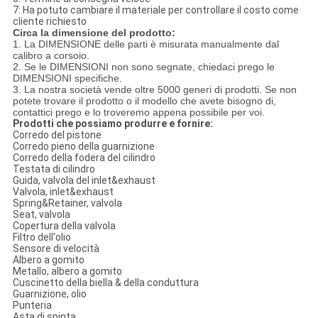
7: Ha potuto cambiare il materiale per controllare il costo come
cliente richiesto
Circa la dimensione del prodotto:
1. La DIMENSIONE delle parti è misurata manualmente dal
calibro a corsoio.
2. Se le DIMENSIONI non sono segnate, chiedaci prego le
DIMENSIONI specifiche.
3. La nostra società vende oltre 5000 generi di prodotti. Se non
potete trovare il prodotto o il modello che avete bisogno di,
contattici prego e lo troveremo appena possibile per voi.
Prodotti che possiamo produrre e fornire:
Corredo del pistone
Corredo pieno della guarnizione
Corredo della fodera del cilindro
Testata di cilindro
Guida, valvola del inlet&exhaust
Valvola, inlet&exhaust
Spring&Retainer, valvola
Seat, valvola
Copertura della valvola
Filtro dell'olio
Sensore di velocità
Albero a gomito
Metallo, albero a gomito
Cuscinetto della biella & della conduttura
Guarnizione, olio
Punteria
Asta di spinta