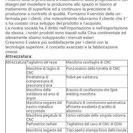
disegni per modellare la produzione allo spazio in bianco al
trattamento di superficie ed a continuare la precisione di
produzione a controllo di qualità. Forniamo il servizio della un-
fermata per i clienti, che notevolmente ridurranno il cliente che il ′
s ha costato circa sviluppo del prodotto e l'acquisto.
La nostra società ha il diritto nell'importazione e nell'esportazione
da stessa, i nostri prodotti sono basati sulla Cina continentale ed
attivamente stiamo sviluppando i mercati esteri.
Creeremo il valore più soddisfacente per i clienti con la
tecnologia superiore, il concetto avanzato e la fabbricazione
cinese.
Attrezzatura:
Attrezzatura
Tagliatrici del laser
Macchina ossitaglio di CNC
Macchine di taglio di
Punzonatrici della torretta di CNC
CNC
Rivettatrice di
Robot per saldatura
compressione di
pressione d'aria
Macchina della
Braccio di oscillazione che Spot-
saldatura ad arco di
welding macchina
argon
Macchina segante del
Fresatura di conclusione automatica
nastro metallico
efficiente eccellente di profilo di
orizzontale
alluminio
Macchina piegatubi di
tornio verticale della singola colonna
CNC
Perforatrice radiale
Tagliatrice del cavo di CNC di EDM
Macchina segante del
Tipo aperto stampa fissa della tavola