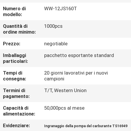
CONTROLLO
Numero di
WW-12JS160T
DI
modello:
QUALITÀ
Quantità di
1000pcs
ordine minimo:
CONTATTICI
Prezzo:
negotiable
Imballaggi
pacchetto esportante standard
RICHIEDA
particolari:
UNA
Tempi di
20 giorni lavorativi per i nuovi
consegna:
campioni
CITAZIONE
Termini di
T/T, Western Union
pagamento:
MAPPA
Capacità di
50,000pcs al mese
DEL
alimentazione:
SITO
Evidenziare:
Ingranaggio della pompa del carburante TS16949