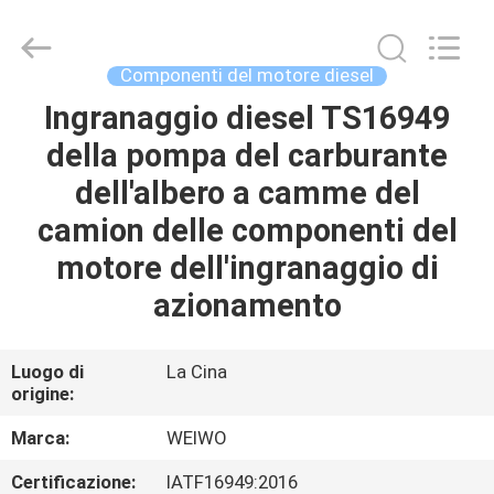
Ningbo
WeiWo
Electromechanical
Tech
Co.,Ltd..
Componenti del motore diesel
All
Rights
Ingranaggio diesel TS16949
CASA
Reserved.
della pompa del carburante
PRODOTTI
dell'albero a camme del
camion delle componenti del
CIRCA
motore dell'ingranaggio di
NOI
azionamento
GIRO
Luogo di
La Cina
origine:
DELLA
FABBRICA
Marca:
WEIWO
Certificazione:
IATF16949:2016