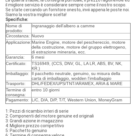
La qualità stabile, la consegna puntuale, il prezzo ragionevole ed
il migliore servizio è considerare sempre come il nostro scopo.
Se state cercando un fornitore onesto, invii appena le poste noi.
Siamo la vostra migliore scelta!
Specifiche:
Nome di
Ingranaggio dell'albero a camme
prodotto:
Circostanza:
Nuovo
Applicazione:
Marine Engine, motore del peschereccio, motore
della costruzione, motore del gruppo elettrogeno,
di estrazione mineraria, ecc.
Garanzia:
6 mesi
Certificato:
TS16949, (CCS, DNV, GL, LA LR, ABS, BV, NK,
KR.)
Imballaggio:
Il pacchetto neutrale, genuino, su misura della
carta di imballaggio, wodden l'imballaggio
Trasporto:
DHL/FEDEX/UPS/TNT/ARAMEX, ARIA & MARE
Termine di
entro 10 giorni
consegna:
Pagamento:
L/C, D/A, D/P, T/T, Western Union, MoneyGram
1: Pezzi di ricambio interi di serie
2: Componenti del motore genuine ed originali
3: Grandi azione in magazzino
4: Migliore prezzo competitivo
5: Pacchetto genuino
6: Termine di consegna veloce