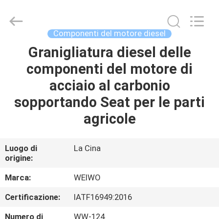
Ningbo
WeiWo
Electromechanical
Tech
Co.,Ltd..
Componenti del motore diesel
All
Rights
Granigliatura diesel delle
CASA
Reserved.
componenti del motore di
PRODOTTI
acciaio al carbonio
sopportando Seat per le parti
CIRCA
agricole
NOI
Luogo di
La Cina
origine:
GIRO
DELLA
Marca:
WEIWO
FABBRICA
Certificazione:
IATF16949:2016
Numero di
WW-124