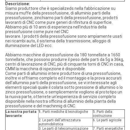
Descrizione:
Siamo produttore che è specializeds nella fabbricazione su
misura muffe della pressofusione, di alluminio parti della
pressofusione, zinchiamo parti della pressofusione, prodotti
lavoranti di CNC come pure generi di rifinitura di superficie.
Abbiamo più di 10 anni di esperienza nell'industria della
pressofusione come pure nel CNC
lavorare. I prodotti della pressofusione sono ampiamente usati
nei ricambi auto, il sistema della trasmissione, alloggio di
illuminazione del LED ecc.
Abbiamo macchine di pressofusione da 180 tonnellate a 1650
tonnellate, che possono produrre il peso delle parti da 5g a 36kg,
centri di lavorazione di CNC, più di cinquanta torni di CNC in casa,
CMM la macchina di ispezione è disponibile.
Come parti di alluminio intere produttore di una pressofusione,
inoltre vi offriamo completo ed il montaggio e la prova accurati
dell'alluminio parti della pressofusione, se vi interessate agli
elementi speciali quale il colata sotto pressione di alluminio o lo
zinco pressofusione, o semplicemente vogliono al prototipo un
la nuova parte, otterrete un'esperienza di servizio completo
disponibile nella nostra officina di alluminio della pianta della
pressofusione e del machinnig di CNC.
La nostra portata
1.
Parti mediche & tecnologiche
5. Parti della
lavorante
costruzione
2. Le parti dell'attrezzatura
6. Le parti agricole
automobilistica
3. Le parti di telecomunicazione
7. Parti energetiche