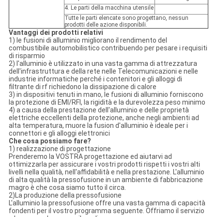
4. Le parti della macchina utensile
Tutte le parti elencate sono progettano, nessun
prodotti delle azione disponibili.
Vantaggi dei prodotti relativi
1) le fusioni di alluminio migliorano il rendimento del
combustibile automobilistico contribuendo per pesare i requisiti
di risparmio
2) l'alluminio è utilizzato in una vasta gamma di attrezzatura
dell'infrastruttura e della rete nelle Telecomunicazioni e nelle
industrie informatiche perché i contenitori e gli alloggi di
filtrante di rf richiedono la dissipazione di calore
3) in dispositivi tenuti in mano, le fusioni di alluminio forniscono
la protezione di EMI/RFI, la rigidità e la durevolezza peso minimo
4) a causa della prestazione dell'alluminio e delle proprietà
elettriche eccellenti della protezione, anche negli ambienti ad
alta temperatura, muore la fusion d'alluminio è ideale per i
connettori e gli alloggi elettronici
Che cosa possiamo fare?
1) realizzazione di progettazione
Prenderemo la VOSTRA progettazione ed aiutarvi ad
ottimizzarla per assicurare i vostri prodotti rispetti i vostri alti
livelli nella qualità, nell'affidabilità e nella prestazione. L'alluminio
di alta qualità la pressofusione in un ambiente di fabbricazione
magro è che cosa siamo tutto il circa.
2)La produzione della pressofusione
L'alluminio la pressofusione offre una vasta gamma di capacità
fondenti per il vostro programma seguente. Offriamo il servizio