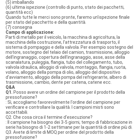
(5) imballando
(6) ultima ispezione (controllo di punto, stato dei pacchetti,
quantità ecc)
Quando tutte le merci sono pronte, faremo un'ispezione finale
per stato del pacchetto e della quantità.
(7) consegna
Campo di applicazione:
Parti di metallo per il veicolo, la macchina di agricoltura, la
macchina della costruzione, l'attrezzatura di trasporto, il
sistema di pompaggio e della valvola. Per esempio sostegno del
motore, sostegno del telaio del camion, trasmissione, alloggio
dell'ingranaggio, copertura dell'ingranaggio, asse, asse della
scanalatura, puleggia, flangia, tubo del collegamento, tubo,
valvola idraulica, alloggio di valvola, montaggio, flangia, ruota,
volano, alloggio della pompa di olio, alloggio del dispositivo
d'avviamento, alloggio della pompa del refrigerante, albero di
trasmissione, cambio, dente per catena, catene ecc.
Q&A
Q1.
Posso avere un ordine del campione per il prodotto della
pressofusione?
: Sì, accogliamo favorevolmente l'ordine del campione per
verificare e controllare la qualità. I campioni misti sono
accettabili.
Q2. Che cosa circa il termine d'esecuzione?
: Il campione ha bisogno dei 3-5 giorni, tempo di fabbricazione in
serie ha bisogno di 1-2 settimane per la quantità di ordine più di.
Q3. Avete di limite di MOQ per ordine del prodotto della
pressofusione?