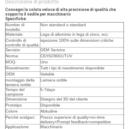
Descrizione di prodotto
Consegni la colata veloce di alta precisione di qualità che
sopporta il sedile per macchinario
Specifiche:
Number di
Non standard o standard
modello:
Materiale:
Lega di alluminio in lega di zinco, ecc.
Controllo di
ispezione 100% sulle dimensioni critiche
controllo di qualità:
Servizio:
OEM Serivice
Norma:
CE/ISO9001/TUV
MOQ:
Uno
Rivestimento:
Tutti i tipi di rivestimento disponibile
OEM
Vailable
montaggio della
Lamiera sottile
lamiera sottile:
Tempo del
5-7days
campione
Dimensione
Disegno del 3D del cliente
Prototipo
Disponibile
Colore
Abitudine
Perché scelgaci:
Prezzo superiore di quality+on-time
delivery+Prompt feedback+competitive
Applicazione:
Macchinario