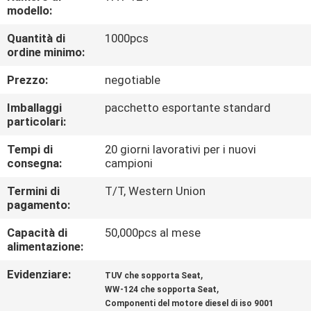
CONTROLLO
modello:
DI
Quantità di
1000pcs
ordine minimo:
QUALITÀ
Prezzo:
negotiable
CONTATTICI
Imballaggi
pacchetto esportante standard
particolari:
RICHIEDA
Tempi di
20 giorni lavorativi per i nuovi
consegna:
campioni
UNA
CITAZIONE
Termini di
T/T, Western Union
pagamento:
Capacità di
50,000pcs al mese
MAPPA
alimentazione:
DEL
Evidenziare:
,
TUV che sopporta Seat
SITO
,
WW-124 che sopporta Seat
Componenti del motore diesel di iso 9001