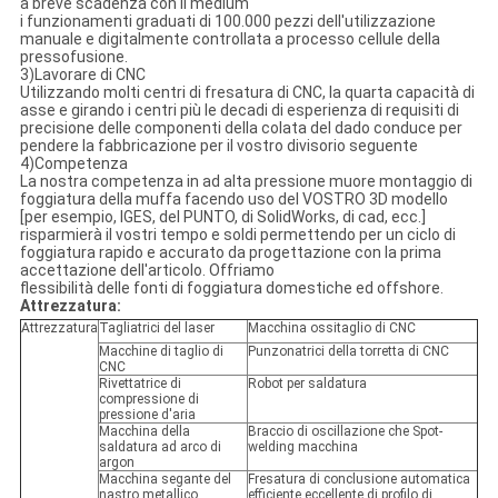
a breve scadenza con il medium
i funzionamenti graduati di 100.000 pezzi dell'utilizzazione
manuale e digitalmente controllata a processo cellule della
pressofusione.
3)Lavorare di CNC
Utilizzando molti centri di fresatura di CNC, la quarta capacità di
asse e girando i centri più le decadi di esperienza di requisiti di
precisione delle componenti della colata del dado conduce per
pendere la fabbricazione per il vostro divisorio seguente
4)Competenza
La nostra competenza in ad alta pressione muore montaggio di
foggiatura della muffa facendo uso del VOSTRO 3D modello
[per esempio, IGES, del PUNTO, di SolidWorks, di cad, ecc.]
risparmierà il vostri tempo e soldi permettendo per un ciclo di
foggiatura rapido e accurato da progettazione con la prima
accettazione dell'articolo. Offriamo
flessibilità delle fonti di foggiatura domestiche ed offshore.
Attrezzatura:
Attrezzatura
Tagliatrici del laser
Macchina ossitaglio di CNC
Macchine di taglio di
Punzonatrici della torretta di CNC
CNC
Rivettatrice di
Robot per saldatura
compressione di
pressione d'aria
Macchina della
Braccio di oscillazione che Spot-
saldatura ad arco di
welding macchina
argon
Macchina segante del
Fresatura di conclusione automatica
nastro metallico
efficiente eccellente di profilo di