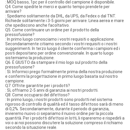
: MOQ basso, 1pc per il controllo del campione è disponibile.
Q4. Come spedite le merci e quanto tempo prendete per
arrivare?
: Spediamo solitamente da DHL, da UPS, da Fedex o dal TNT.
Richiede solitamente i 3-5 giorni per arrivare. Linea aerea e mare
che spediscono anche facoltativo.
Q5. Come continuare un ordine per il prodotto della
pressofusione?
: In primo luogo conosciamo i vostri requisiti o applicazione.
Secondariamente citiamo secondo i vostri requisiti o i nostri
suggerimenti. In terzo luogo il cliente conferma i campioni ed i
posti depositano per ordine convenzionale. In quarto luogo
sistemiamo la produzione.
Q6. È GIUSTO da stampare il mio logo sul prodotto della
pressofusione?
: Sì. Informici prego formalmente prima della nostra produzione
e confermi la progettazione in primo luogo basata sul nostro
campione.
Q7: Offrite garantite per i prodotti?
: Sì, offriamo 2-5 anni di garanzia ai nostri prodotti.
Q8: Come occuparsi del difettoso?
: In primo luogo, i nostri prodotti sono prodotti nel sistema
rigoroso di controllo di qualità ed il tasso difettoso sarà di meno
di 0,2%. Secondariamente, durante il periodo di garanzia,
invieremo nuovo ci separiamo il nuovo ordine per la piccola
quantità. Per i prodotti difettosi in lotti, li ripareremo e rispedirli a
voi o ai noi possono discutere la soluzione compreso il richiamo
secondo la situazione reale.