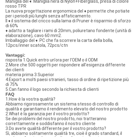
Maniglia del ♦: Maniglia nera di Nylon+Fiberglass, presa di colore
rosso TPR
La nuova progettazione ergonomica del ♦ permette che potiate
per i periodi più lunghi senza affaticamento.
Il ♦ il sistema del cricco sulla lama di Pruner è risparmio di sforzo
di 60%
♦ adatto a tagliare i rami di 20mm, poliuretano fondente (unità di
elaborazione), cavo 60 mm2.
Imballaggio del ♦: PC che fa scorrere la carta della bolla,
12pcs/inner scatola, 72pcs/ctn
Vantaggi:
risposta 1.Quick entro un'ora per l'OEM o il ODM
2.More che 500 oggetti per rispondere all'esigenza differente
dei clienti
materia prima 3.Superior
4.Export a molti paesi stranieri, tasso di ordine di ripetizione più
di 75%
5.Can fanno il logo secondo la richiesta di clienti
FAQ
1.How è la vostra qualità?
Abbiamo rigorosamente un sistema stesso di controllo di
qualità e garantiamo il rendimento elevato del nostro prodotto
2.What è la garanzia per il vostro prodotto?
Se dei problemi del nostro prodotto, noi tratteranno
correttamente e soddisfanno il nostro cliente
3.Do avete qualità differente per il vostro prodotto?
Sì, abbiamo solitamente qualità tre, cioè il grado standard, il