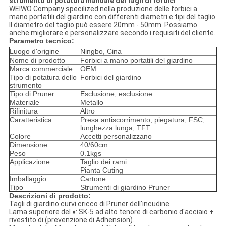
strumento di potatura manuale dei tagli di forbici
WEIWO Company specilized nella produzione delle forbici a
mano portatili del giardino con differenti diametri e tipi del taglio.
Il diametro del taglio può essere 20mm - 50mm. Possiamo
anche migliorare e personalizzare secondo i requisiti del cliente.
Parametro tecnico:
Luogo d'origine
Ningbo, Cina
Nome di prodotto
Forbici a mano portatili del giardino
Marca commerciale
OEM
Tipo di potatura dello
Forbici del giardino
strumento
Tipo di Pruner
Esclusione, esclusione
Materiale
Metallo
Rifinitura
Altro
Caratteristica
Presa antiscorrimento, piegatura, FSC,
lunghezza lunga, TFT
Colore
Accetti personalizzano
Dimensione
40/60cm
Peso
0.1kgs
Applicazione
Taglio dei rami
Pianta Cuting
Imballaggio
Cartone
Tipo
Strumenti di giardino Pruner
Descrizioni di prodotto:
Tagli di giardino curvi cricco di Pruner dell'incudine
Lama superiore del ♦: SK-5 ad alto tenore di carbonio d'acciaio +
rivestito di (prevenzione di Adhension).