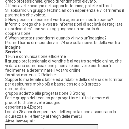
grado professionale, grado di rendimento elevato.
4.If noi avete bisogno del supporto tecnico, potete offrire?
Sì, abbiamo un gruppo techincian con esperienza e vi offriremo il
parametro che volete.
5.How possiamo essere il vostro agente nel nostro paese?
Informici prego che le vostre informazioni di società dettagliate
e noi discuterà con voi e raggiungono un accordo di
cooperazione.
6.When potete rispondermi quando vi invio un'indagine?
Promettiamo di rispondervi in 24 ore sulla ricevuta della vostra
indagine.
Servizio
1.Fun e comunicazione efficiente
Il gruppo professionale di vendite è al vostro servizio online, che
vi darà una comunicazione piacevole con voi e contribuirà
facilmente a determinare il vostro ordine.
fornitori materiali 2.Reliable
Supporto materiale stabile ed affidabile della catena dei fornitori
per assicurare molto più a basso costo e più prezzo
competitivo
gruppo addetto alla progettazione 3.Strong
Forte gruppo del tecnico per progettare tutto il genere di
prodotto di che avete bisogno.
esperienza 4.Export
I nostri 25 anni di esperienza dell'esportazione assicurano la
sicurezza e il effiency al freigh delle merci
Altre immagini: