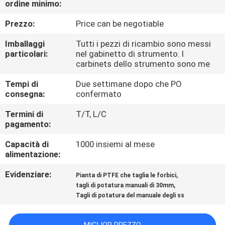
ordine minimo:
CONTROLLO
DI
Prezzo:
Price can be negotiable
QUALITÀ
Imballaggi
Tutti i pezzi di ricambio sono messi
particolari:
nel gabinetto di strumento. I
carbinets dello strumento sono me
CONTATTICI
Tempi di
Due settimane dopo che PO
consegna:
confermato
RICHIEDA
Termini di
T/T, L/C
UNA
pagamento:
CITAZIONE
Capacità di
1000 insiemi al mese
alimentazione:
MAPPA
Evidenziare:
,
Pianta di PTFE che taglia le forbici
,
DEL
tagli di potatura manuali di 30mm
Tagli di potatura del manuale degli ss
SITO