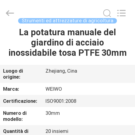
Ningbo
WeiWo
Electromechanical
Tech
Co.,Ltd..
Strumenti ed attrezzature di agricoltura
All
Rights
La potatura manuale del
CASA
Reserved.
giardino di acciaio
PRODOTTI
inossidabile tosa PTFE 30mm
CIRCA
Luogo di
Zhejiang, Cina
origine:
NOI
Marca:
WEIWO
GIRO
Certificazione:
ISO9001:2008
DELLA
Numero di
30mm
FABBRICA
modello:
Quantità di
20 insiemi