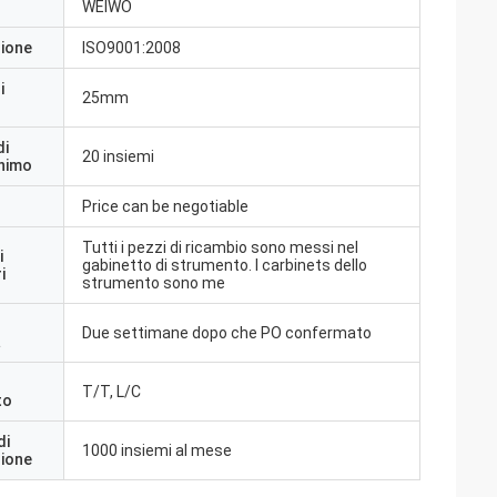
WEIWO
zione
ISO9001:2008
i
25mm
di
20 insiemi
inimo
Price can be negotiable
Tutti i pezzi di ricambio sono messi nel
i
gabinetto di strumento. I carbinets dello
i
strumento sono me
Due settimane dopo che PO confermato
a
T/T, L/C
to
di
1000 insiemi al mese
zione