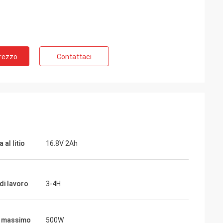
Prezzo
Contattaci
nda per molto
a nostra
qualità!
 al litio
16.8V 2Ah
di lavoro
3-4H
e massimo
500W