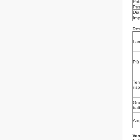
Pot
Pe
Dia
Imp
Des
Lam
Più
Tem
ris
Gra
bat
Amp
Van