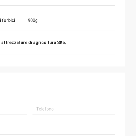
 forbici
900g
 attrezzature di agricoltura SK5
,