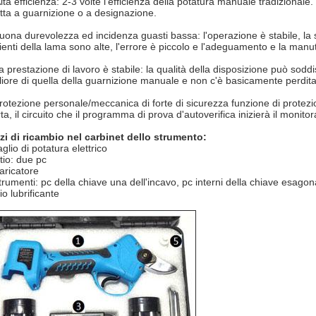
lta efficienza: 2-3 volte l'efficienza della potatura manuale tradizionale
tta a guarnizione o a designazione.
uona durevolezza ed incidenza guasti bassa: l'operazione è stabile, la st
lienti della lama sono alte, l'errore è piccolo e l'adeguamento e la manu
a prestazione di lavoro è stabile: la qualità della disposizione può soddis
liore di quella della guarnizione manuale e non c'è basicamente perdita
rotezione personale/meccanica di forte di sicurezza funzione di protezi
ta, il circuito che il programma di prova d'autoverifica inizierà il monit
zi di ricambio nel carbinet dello strumento:
aglio di potatura elettrico
tio: due pc
ricatore
rumenti: pc della chiave una dell'incavo, pc interni della chiave esago
o lubrificante