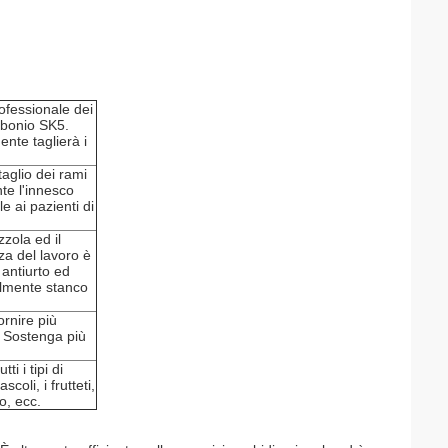
ofessionale dei
arbonio SK5.
ente taglierà i
 taglio dei rami
te l'innesco
e ai pazienti di
zola ed il
za del lavoro è
 antiurto ed
ilmente stanco
ornire più
. Sostenga più
i i tipi di
scoli, i frutteti,
lo, ecc.