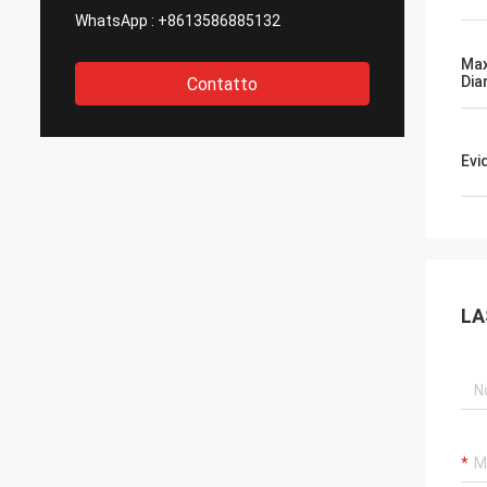
WhatsApp :
+8613586885132
Max
Dia
Contatto
Evi
LA