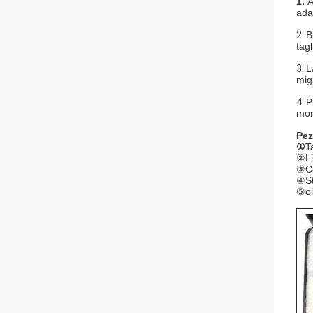
1.
A
ada
2.
B
tag
3.
L
mig
4.
P
mor
Pez
①
T
②Li
③Ca
④St
⑤oli