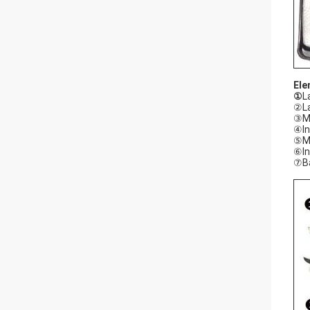
Ele
①
L
②La
③Me
④In
⑤M
⑥In
⑦Bat