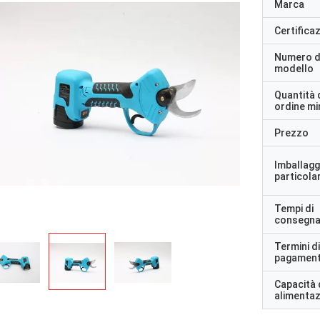
Marca
Certifica
Numero d
modello
Quantità 
ordine m
Prezzo
Imballagg
particolar
Tempi di
consegn
Termini di
pagamen
Capacità 
alimenta