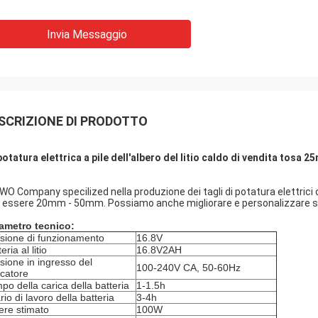
Invia Messaggio
SCRIZIONE DI PRODOTTO
potatura elettrica a pile dell'albero del litio caldo di vendita tosa 2
WO Company specilized nella produzione dei tagli di potatura elettrici con
 essere 20mm - 50mm. Possiamo anche migliorare e personalizzare seco
ametro tecnico:
sione di funzionamento
16.8V
eria al litio
16.8V2AH
sione in ingresso del
100-240V CA, 50-60Hz
icatore
po della carica della batteria
1-1.5h
rio di lavoro della batteria
3-4h
ere stimato
100W