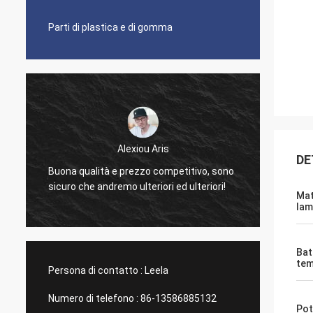
Parti di plastica e di gomma
Alexiou Aris
DE
Lavori 
Buona qualità e prezzo competitivo, sono
gradis
sicuro che andremo ulteriori ed ulteriori!
simpat
Mat
lam
Bat
te
Persona di contatto :
Leela
Numero di telefono :
86-13586885132
Pot