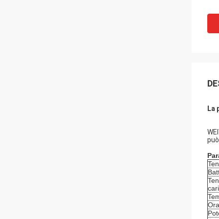
DE
La 
WEI
può
Par
Ten
Batt
Ten
car
Tem
Ora
Pot