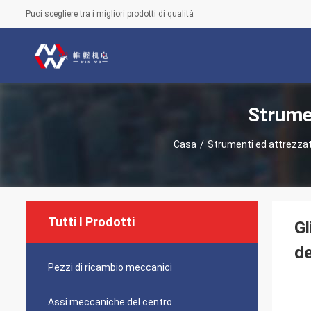
Puoi scegliere tra i migliori prodotti di qualità
Strumen
Casa
/
Strumenti ed attrezzatu
Tutti I Prodotti
Gl
de
Pezzi di ricambio meccanici
Assi meccaniche del centro