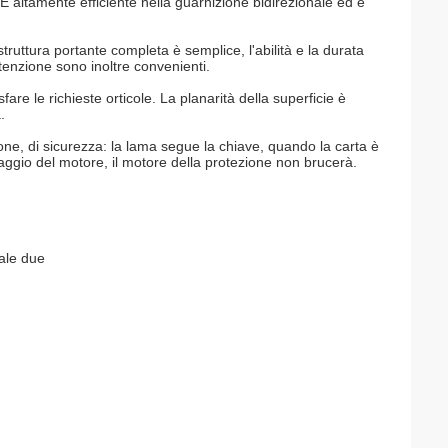
. È altamente efficiente nella guarnizione bidirezionale ed è
ruttura portante completa è semplice, l'abilità e la durata
tenzione sono inoltre convenienti.
fare le richieste orticole. La planarità della superficie è
.
one, di sicurezza: la lama segue la chiave, quando la carta è
oraggio del motore, il motore della protezione non brucerà.
nale due