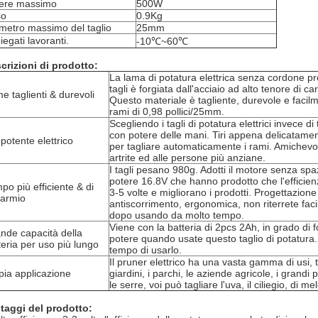
ere massimo
500W
so
0.9Kg
metro massimo del taglio
25mm
iegati lavoranti.
-10℃~60℃
crizioni di prodotto:
La lama di potatura elettrica senza cordone pr
tagli è forgiata dall'acciaio ad alto tenore di c
e taglienti & durevoli
Questo materiale è tagliente, durevole e facilm
rami di 0,98 pollici/25mm.
Scegliendo i tagli di potatura elettrici invece di
con potere delle mani. Tiri appena delicatamen
 potente elettrico
per tagliare automaticamente i rami. Amichevol
artrite ed alle persone più anziane.
I tagli pesano 980g. Adotti il motore senza spaz
potere 16.8V che hanno prodotto che l'efficien
po più efficiente & di
3-5 volte e migliorano i prodotti. Progettazione
parmio
antiscorrimento, ergonomica, non riterrete fac
dopo usando da molto tempo.
Viene con la batteria di 2pcs 2Ah, in grado di f
nde capacità della
potere quando usate questo taglio di potatura
teria per uso più lungo
tempo di usarlo.
Il pruner elettrico ha una vasta gamma di usi, tutt
ia applicazione
giardini, i parchi, le aziende agricole, i grandi pa
le serre, voi può tagliare l'uva, il ciliegio, di me
taggi del prodotto: