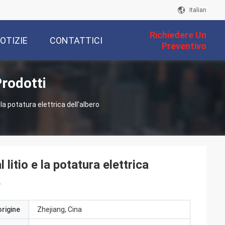
Italian
Richiedere Un
OTIZIE
CONTATTICI
Preventivo
Prodotti
e la potatura elettrica dell'albero
l litio e la potatura elettrica
5
origine
Zhejiang, Cina